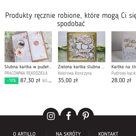
Produkty ręcznie robione, które mogą Ci si
spodobać
Ślubna kartka w pudełku 1065
Zielona kartka ślubna w stylu boho, 105
PRACOWNIA RĘKODZIEŁA
Kolorowa Koniczyna
Pudrowy kącik
87,30 zł
35,00 zł
28,00 zł
-10%
97,00 zł
O ARTILLO
NA SKRÓTY
KONTAKT