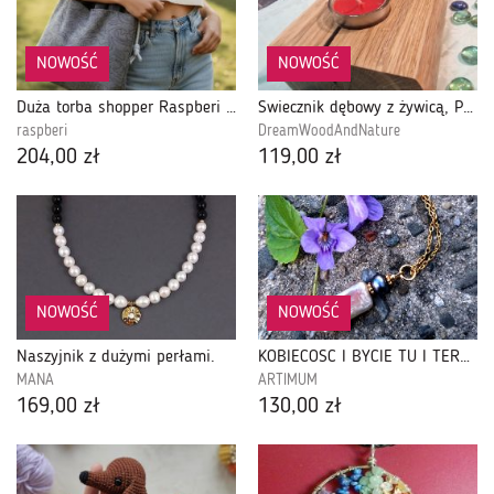
NOWOŚĆ
NOWOŚĆ
Duża torba shopper Raspberi – unikatowa torba handmade z kieszeniami
Świecznik dębowy z żywicą, Pamela No. 13
raspberi
DreamWoodAndNature
204,00 zł
119,00 zł
NOWOŚĆ
NOWOŚĆ
Naszyjnik z dużymi perłami.
KOBIECOŚĆ I BYCIE TU I TERAZ. naszyjnik z perłą
MANA
ARTIMUM
169,00 zł
130,00 zł