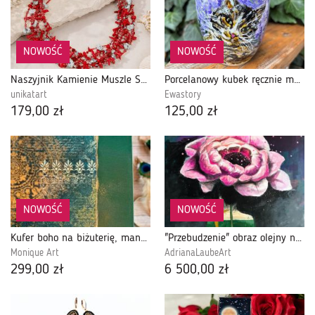
NOWOŚĆ
NOWOŚĆ
Naszyjnik Kamienie Muszle Szkło Kolorowe Korale Kaskadowe
Porcelanowy kubek ręcznie malowany- Kot w kocimiętce
unikatart
Ewastory
179,00 zł
125,00 zł
NOWOŚĆ
NOWOŚĆ
Kufer boho na biżuterię, mandala, złote dodatki, prezent, zielony
"Przebudzenie" obraz olejny na płótnie 100x80cm artystki Adriany Laube
Monique Art
AdrianaLaubeArt
299,00 zł
6 500,00 zł