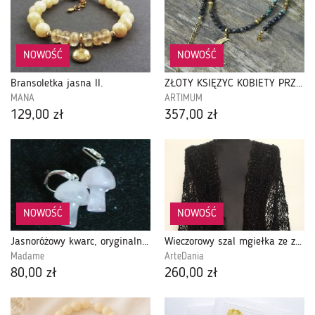
NOWOŚĆ
NOWOŚĆ
Bransoletka jasna II.
ZŁOTY KSIĘŻYC KOBIETY PRZEWODNICZKI. srebro pozłacane.
MANA
ARTIMUM
129,00 zł
357,00 zł
NOWOŚĆ
NOWOŚĆ
Jasnoróżowy kwarc, oryginalne kolczyki grzybki, srebro
Wieczorowy szal mgiełka ze złotą nitką
Madame
ArteDania
80,00 zł
260,00 zł