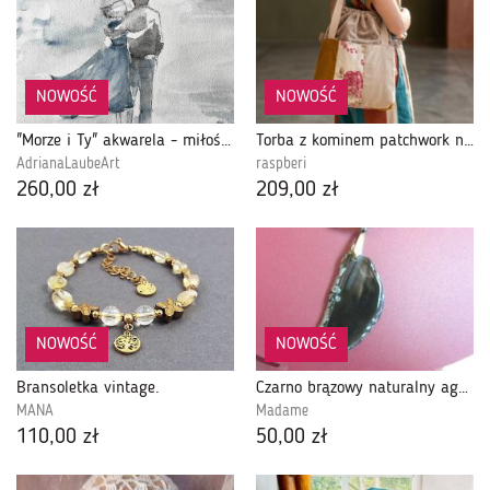
NOWOŚĆ
NOWOŚĆ
"Morze i Ty" akwarela - miłość, zakochani, nad morzem
Torba z kominem patchwork no waste w kwiaty z zaczepami do wózka dziecięcego
AdrianaLaubeArt
raspberi
260,00 zł
209,00 zł
NOWOŚĆ
NOWOŚĆ
Bransoletka vintage.
Czarno brązowy naturalny agat, nieregularny kamień, wisiorek
MANA
Madame
110,00 zł
50,00 zł