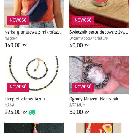
NOWOŚĆ
NOWOŚĆ
Nerka granatowa z mikrofazy Raspberi – ręcznie szyta saszetka na pas i przez ramię
Świecznik serce dębowe z żywicą, Dija No. 2
raspberi
DreamWoodAndNature
149,00 zł
49,00 zł
NOWOŚĆ
NOWOŚĆ
komplet z lapis lazuli.
Ogrody Marzeń. Naszyjnik.
MANA
ARTIMUM
225,00 zł
59,00 zł