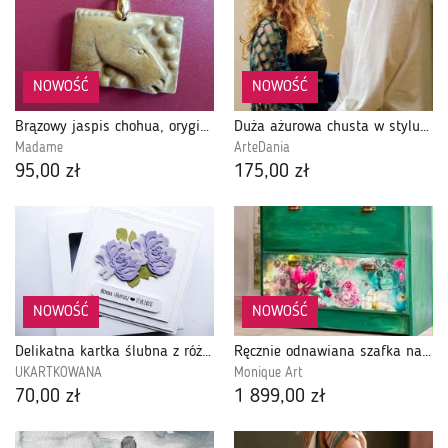
NOWOŚĆ
NOWOŚĆ
Brązowy jaspis chohua, oryginalny wisiorek z koniem, uniseks
Duża ażurowa chusta w stylu Carrie Bradshaw
Madame
ArteDania
95,00 zł
175,00 zł
NOWOŚĆ
NOWOŚĆ
Delikatna kartka ślubna z różami handmade
Ręcznie odnawiana szafka na buty z motywem kwiatowym, unikat
UKARTKOWANA
Monique Art
70,00 zł
1 899,00 zł