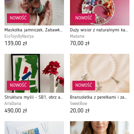
NOWOŚĆ
NOWOŚĆ
Maskotka jamniczek, Zabawka piesek, Prezent dla dziecka
Duży wisior z naturalnymi kamieniami, kolorowe drzewko szczęścia, czakry
EcoToysByNastya
Madame
139,00 zł
70,00 zł
NOWOŚĆ
NOWOŚĆ
Struktura myśli - SB1, obrz akrylowy na płótnie
Bransoletka z perełkami i zawieszkami
ArteDania
SweetBow
490,00 zł
20,00 zł