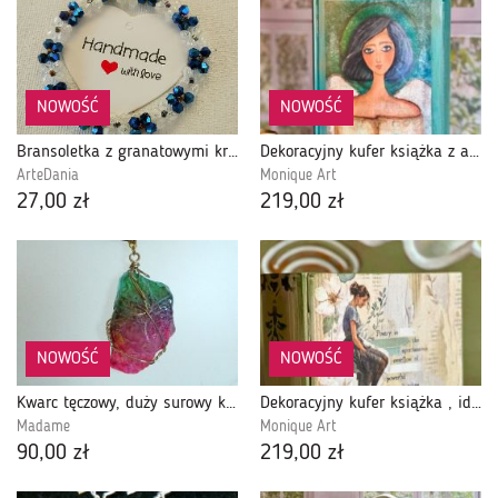
NOWOŚĆ
NOWOŚĆ
Bransoletka z granatowymi kryształkami
Dekoracyjny kufer książka z aniołem, idealny na prezent, dla miłośnika czytania
ArteDania
Monique Art
27,00 zł
219,00 zł
NOWOŚĆ
NOWOŚĆ
Kwarc tęczowy, duży surowy kamień w oplocie wire wrapping, wisiorek
Dekoracyjny kufer książka , idealny na prezent, dla miłośnika czytania
Madame
Monique Art
90,00 zł
219,00 zł