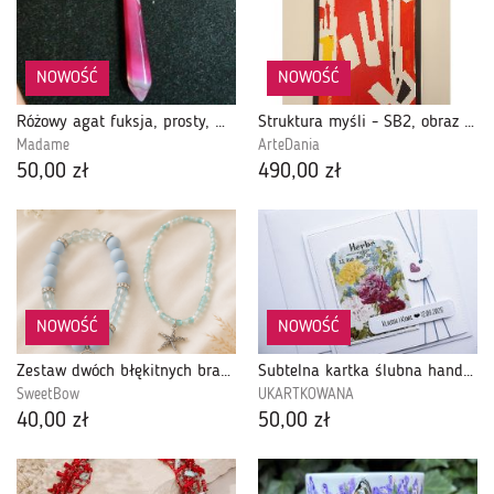
NOWOŚĆ
NOWOŚĆ
Różowy agat fuksja, prosty, minimalistyczny wisiorek
Struktura myśli - SB2, obraz akrylowy na płótnie
Madame
ArteDania
50,00 zł
490,00 zł
NOWOŚĆ
NOWOŚĆ
Zestaw dwóch błękitnych bransoletek
Subtelna kartka ślubna handmade z kwiatami
SweetBow
UKARTKOWANA
40,00 zł
50,00 zł