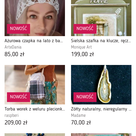
NOWOŚĆ
NOWOŚĆ
Ażurowa czapka na lato z bawełny, biała
Sielska szafka na klucze, ręcznie malowana, prezent, rustykalna
ArteDania
Monique Art
85,00 zł
199,00 zł
NOWOŚĆ
NOWOŚĆ
Torba worek z weluru plecionki w kratę – torba do wózka dziecięcego
Żółty naturalny, nieregularny agat z kryształem, wisiorek
raspberi
Madame
209,00 zł
70,00 zł