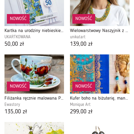
NOWOŚĆ
NOWOŚĆ
Kartka na urodziny niebieskie kwiaty z liczbą
Wielowarstwowy Naszyjnik z Drobnych Koralików - Żywe Kolory (Żółty, Niebieski, Pomarańczowy)
UKARTKOWANA
unikatart
50,00 zł
139,00 zł
NOWOŚĆ
NOWOŚĆ
Filiżanka ręcznie malowana Polne kwiaty
Kufer boho na biżuterię, mandala, złote dodatki, prezent
Ewastory
Monique Art
135,00 zł
299,00 zł