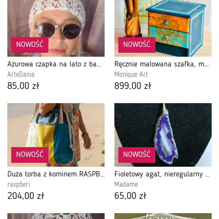
NOWOŚĆ
NOWOŚĆ
Ażurowa czapka na lato z bawełny
Ręcznie malowana szafka, mebel z duszą, mandala, ceramiczne uchwyty
ArteDania
Monique Art
85,00 zł
899,00 zł
NOWOŚĆ
NOWOŚĆ
Duża torba z kominem RASPBERI – unikatowa shopperka handmade
Fioletowy agat, nieregularny kamień, wisior na rzemieniu
raspberi
Madame
204,00 zł
65,00 zł