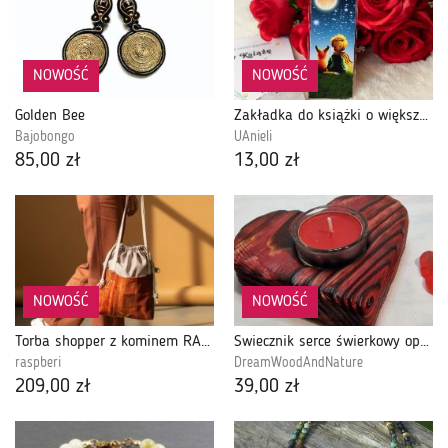
NOWOŚĆ
NOWOŚĆ
Golden Bee
Zakładka do książki o większym formacie - Mały Książę
Bajobongo
UAnieli
85,00 zł
13,00 zł
NOWOŚĆ
NOWOŚĆ
Torba shopper z kominem RASPBERI – unikatowa torba handmade w stylu no waste
Świecznik serce świerkowy opalany, Romy No. 1
raspberi
DreamWoodAndNature
209,00 zł
39,00 zł