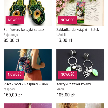
NOWOŚĆ
NOWOŚĆ
Sunflowers kolczyki sutasz
Zakładka do książki - kotek
Bajobongo
UAnieli
85,00 zł
13,00 zł
NOWOŚĆ
NOWOŚĆ
Plecak worek Raspberi – unikatowy plecak z weluru w kwiatowy wzór | Handmade z Łodzi
Kolczyki z zawieszkami.
raspberi
MANA
169,00 zł
105,00 zł