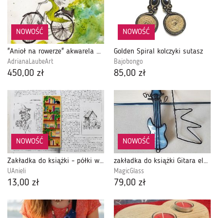
NOWOŚĆ
NOWOŚĆ
"Anioł na rowerze" akwarela artystki Adriany Laube
Golden Spiral kolczyki sutasz
AdrianaLaubeArt
Bajobongo
450,00 zł
85,00 zł
NOWOŚĆ
NOWOŚĆ
Zakładka do książki - półki wypełnione książkami
zakładka do książki Gitara elektryczna , witraż
UAnieli
MagicGlass
13,00 zł
79,00 zł