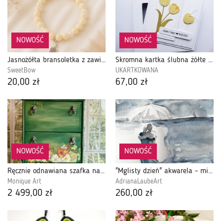
NOWOŚĆ
NOWOŚĆ
Jasnożółta bransoletka z zawieszką ananasa
Skromna kartka ślubna żółte tulipany handmade
SweetBow
UKARTKOWANA
20,00 zł
67,00 zł
NOWOŚĆ
NOWOŚĆ
Ręcznie odnawiana szafka na buty z motywem kwiatowym, mebel z duszą
"Mglisty dzień" akwarela - miłość, zakochani, nad morzem
Monique Art
AdrianaLaubeArt
2 499,00 zł
260,00 zł