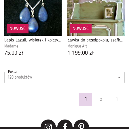
NOWOŚĆ
NOWOŚĆ
Lapis Lazuli, wisiorek i kolczyki łezki, zestaw biżuterii
Ławka do przedpokoju, szafka na buty, ręcznie odnawiana, unikat
Madame
Monique Art
75,00 zł
1 199,00 zł
Pokaż
1
z
1