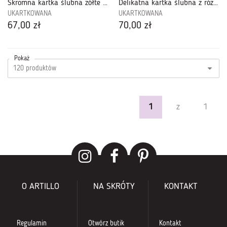
Skromna kartka ślubna żółte tulipany handmade
Delikatna kartka ślubna z różami handmade
UKARTKOWANA
UKARTKOWANA
67,00 zł
70,00 zł
Pokaż
1
z
1
O ARTILLO
NA SKRÓTY
KONTAKT
Regulamin
Otwórz butik
Kontakt