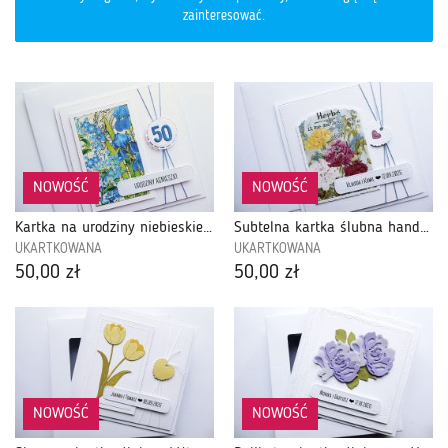
zainteresować.
NOWOŚĆ
NOWOŚĆ
Kartka na urodziny niebieskie kwiaty z liczbą
Subtelna kartka ślubna handmade z kwiatami
UKARTKOWANA
UKARTKOWANA
50,00 zł
50,00 zł
NOWOŚĆ
NOWOŚĆ