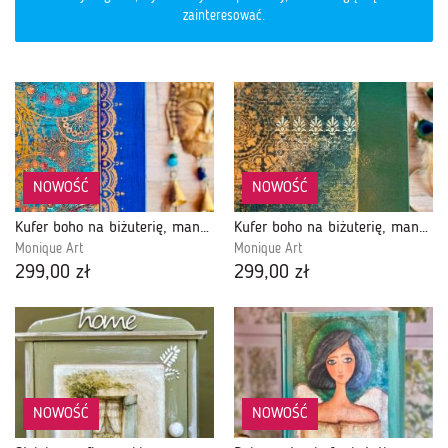
zainteresować.
NOWOŚĆ
NOWOŚĆ
Kufer boho na biżuterię, mandala, złote dodatki, prezent
Kufer boho na biżuterię, mandala, złote dodatki, prezent, zielony
Monique Art
Monique Art
299,00 zł
299,00 zł
NOWOŚĆ
NOWOŚĆ