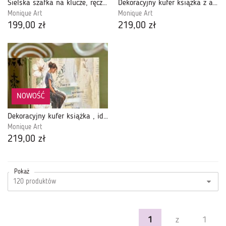
Sielska szafka na klucze, ręcznie malowana, prezent, rustykalna
Dekoracyjny kufer książka z aniołem, idealny na prezent, dla miłośnika czytania
Monique Art
Monique Art
199,00 zł
219,00 zł
NOWOŚĆ
Dekoracyjny kufer książka , idealny na prezent, dla miłośnika czytania
Monique Art
219,00 zł
Pokaż
1
z
1