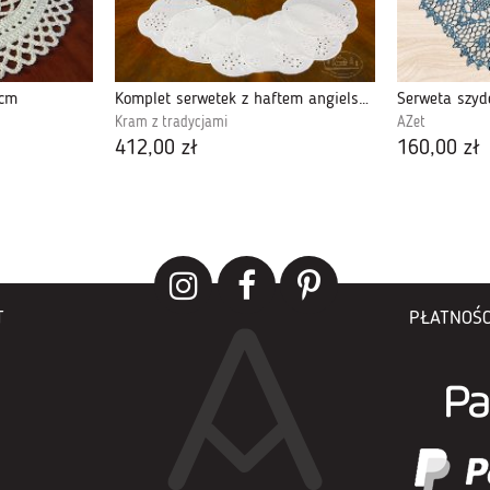
0cm
Komplet serwetek z haftem angielskim
Kram z tradycjami
AZet
412,00 zł
160,00 zł
T
PŁATNOŚC