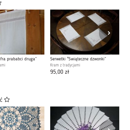
ufra prababci druga”
Serwetki "Świąteczne dzwonki”
ami
Kram z tradycjami
Kr
95,00 zł
95
ać