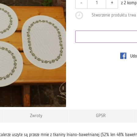
-
+
z 2 komp
Stworzenie produktu trw
Udos
Zwroty
GPSR
talerze uszyte są przeze mnie z tkaniny lniano-bawełnianej (52% len 48% bawe