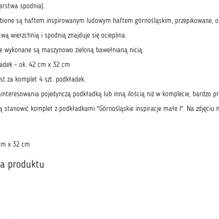
arstwa spodnia).
obione są haftem inspirowanym ludowym haftem górnośląskim, przepikowane, 
ą wierzchnią i spodnią znajduje się ocieplina.
ie wykonane są maszynowo zieloną bawełnianą nicią.
adek – ok. 42 cm x 32 cm
st za komplet 4 szt. podkładek.
interesowania pojedynczą podkładką lub inną ilością niż w komplecie, bardzo pr
 stanowić komplet z podkładkami "Górnośląskie inspiracje małe I". Na zdjęciu n
cm x 32 cm
ka produktu