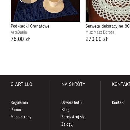
Podkładki Granatowe
Serweta dekoracyjna 8
ArteDania
Misz Masz Dorota
76,00 zł
270,00 zł
O ARTILLO
NA SKRÓTY
KONTAK
Regulamin
Otwórz butik
Kontakt
Pomoc
Blog
Mapa strony
Zarejestruj się
Zaloguj