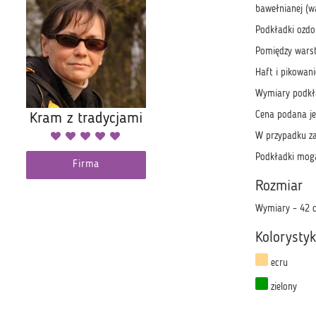
bawełnianej (w
Podkładki ozd
Pomiędzy warstw
Haft i pikowan
Wymiary podkł
Cena podana je
Kram z tradycjami
W przypadku za
Podkładki mogą
Firma
Rozmiar
Wymiary – 42 
Kolorysty
ecru
zielony