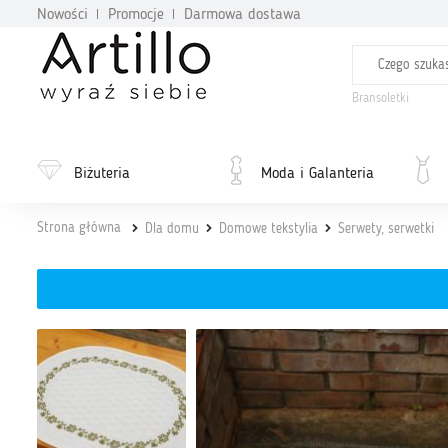
Nowości
Promocje
Darmowa dostawa
Bransoletki
Biżuteria
Moda i Galanteria
Strona główna
Dla domu
Domowe tekstylia
Serwety, serwetki