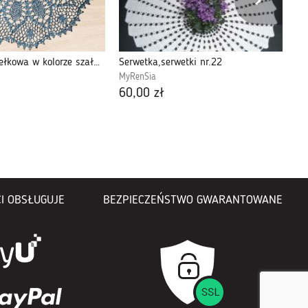
Serweta szydełkowa w kolorze szałwii
Serwetka,serwetki nr.22
MyRenSia
OD
60,00 zł
24
I OBSŁUGUJE
BEZPIECZEŃSTWO GWARANTOWANE