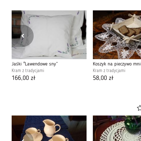
Serwetka kwadratowa Bukiet z Opoczna
Jaśki "Lawendowe sny”
Koszyk na pieczywo mni
Kram z tradycjami
Kram z tradycjami
166,00 zł
58,00 zł