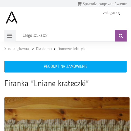
Sprawdź swoje zamówienie
zaloguj się
Strona główna
Dla domu
Domowe tekstylia
PRODUKT NA ZAMÓWIENIE
Firanka "Lniane krateczki"