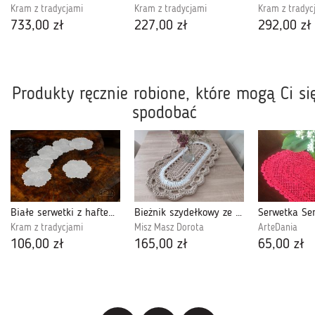
Kram z tradycjami
Kram z tradycjami
Kram z tradyc
733,00 zł
227,00 zł
292,00 zł
Produkty ręcznie robione, które mogą Ci si
spodobać
Białe serwetki z haftem szamotulskim
Bieżnik szydełkowy ze sznurka 40cmx75cm
Serwetka Se
Kram z tradycjami
Misz Masz Dorota
ArteDania
106,00 zł
165,00 zł
65,00 zł