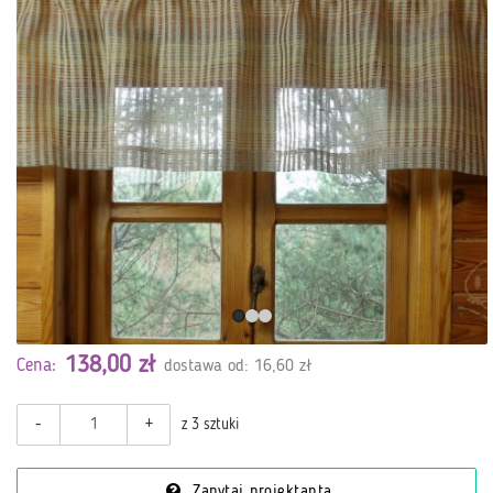
138,00 zł
Cena:
dostawa od: 16,60 zł
-
+
z 3 sztuki
Zapytaj projektanta