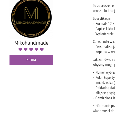
To zaproszenie 
urocza ilustrac
Specyfikacja:
- Format: 12 x 
- Papier: lekko
- Wykończenie: 
Co wchodzi w c
Mikohandmade
- Personalizac
- Koperta w wyb
Firma
Jak zamówić i 
Abyśmy mogli p
- Numer wybran
- Kolor koperty
- Imię dziecka (
- Dokładną datę
- Miejsce przyj
- Odmienione im
*Informacje prz
wiadomości do