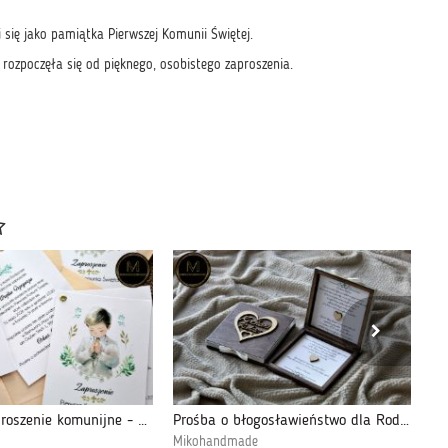
i się jako pamiątka Pierwszej Komunii Świętej.
 rozpoczęła się od pięknego, osobistego zaproszenia.
Delikatne zaproszenie komunijne - Chłopiec
Prośba o błogosławieństwo dla Rodziców Ślub
Mikohandmade
Mi