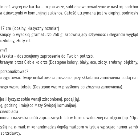
to coś więcej niż kartka – to pierwsze, subtelne wprowadzenie w nastrój nadcho
ja dziewczynki w komunijnej sukience. Całość utrzymana jest w ciepłej, podniosłej 
17 cm (idealny, klasyczny rozmiar)
 lśniący, o wysokiej gramaturze 250 g, zapewniający sztywność i elegancki wygląd
ozdobny, złoty nit.
enę?
ja tekstu – dostosujemy zaproszenie do Twoich potrzeb.
ranym przez Ciebie kolorze (Dostępne kolory: biały, eco, złoty, srebrny, błękitn
spersonalizować?
rzygotować Twoje unikatowe zaproszenie, przy składaniu zamówienia podaj na
ego wzoru tekstu (Dostępne wzory prześlemy po złożeniu zamówienia).
jeśli życzysz sobie wersji zdrobnionej, podaj ją).
, godzinę i miejsce Mszy Świętej komunijnej.
ęcia/obiadu.
iona i nazwiska osób zapraszanych lub w formie widocznej na zdjęciu (np. "Ojca
eślij na e-mail:
mikohandmade.sklep@gmail.com
w tytule wpisując numer zamów
 sprzedawcy.