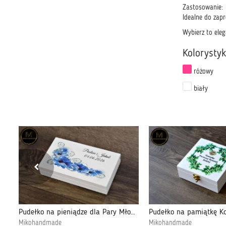
Zastosowanie:
Idealne do zapr
Wybierz to eleg
Kolorysty
różowy
biały
Szkatułka na komunię urodziny Kwiatowe serce
Pudełko na pieniądze dla Pary Młodej - Kwiaty
Mikohandmade
Mikohandmade