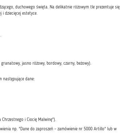
dzącego, duchowego święta. Na delikatnie różowym tle prezentuje się
i dziecięcej estetyce.
.
y, granatowy, jasno różowy, bordowy, czarny, beżowy).
m następujące dane:
 Chrzestnego i Ciocię Malwinę").
ienia np. "Dane do zaproszeń - zamówienie nr 5000 Artillo" lub w