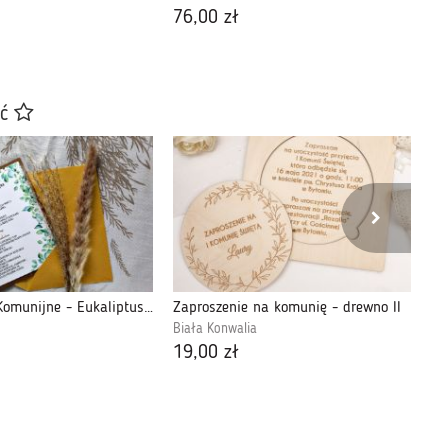
76,00 zł
17
ać
Zaproszenie Komunijne - Eukaliptus 2
Zaproszenie na komunię - drewno II
Biała Konwalia
Fa
19,00 zł
8,