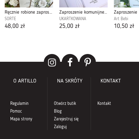
Ręcznie robione zaproszenia komunijne 2
Zaproszenie komunijne handmade z Hostią
SORTE
UKARTKOWANA
Art Bebi
48,00 zł
25,00 zł
10,50 zł
O ARTILLO
NA SKRÓTY
KONTAKT
Regulamin
Otwórz butik
Kontakt
Pomoc
Blog
Mapa strony
Zarejestruj się
Zaloguj