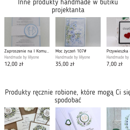
Inne produkty handmade w butiku
projektanta
Zaproszenie na I Komunię Świętą #12
Moc życzeń 107#
Handmade by lillyone
Handmade by lillyone
Handmade by l
12,00 zł
35,00 zł
7,00 zł
Produkty ręcznie robione, które mogą Ci si
spodobać