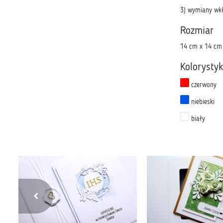
3) wymiany wkł
Rozmiar
14 cm x 14 cm
Kolorysty
czerwony
niebieski
biały