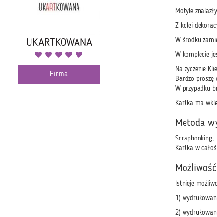
Motyle znalazł
Z kolei dekorac
W środku zamies
UKARTKOWANA
W komplecie je
Na życzenie Kl
Firma
Bardzo proszę 
W przypadku br
Kartka ma wkle
Metoda w
Scrapbooking,
Kartka w całoś
Możliwość
Istnieje możliw
1) wydrukowani
2) wydrukowani