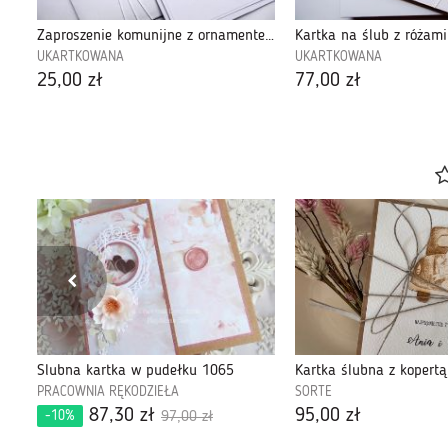
Kartka PAMIĄTKA CHRZTU - biel i turkus
Zaproszenie komunijne z ornamentem handmade
UKARTKOWANA
UKARTKOWANA
25,00 zł
77,00 zł
Pudełko na pieniądze dla Pary Młodej - Kwiaty
Ślubna kartka w pudełku 1065
PRACOWNIA RĘKODZIEŁA
SORTE
87,30 zł
95,00 zł
-10%
97,00 zł