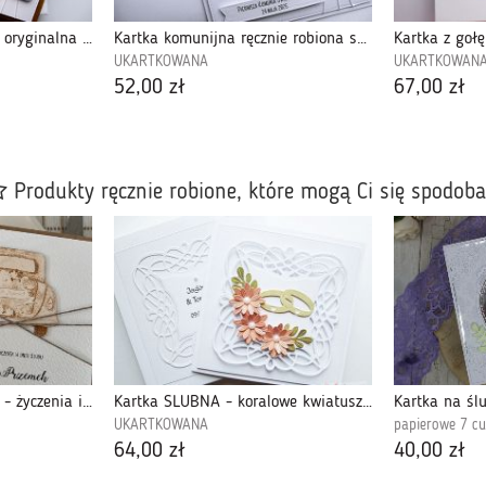
Kartka na ślub z różami oryginalna w pudełku
Kartka komunijna ręcznie robiona szare kwiaty
UKARTKOWANA
UKARTKOWAN
52,00 zł
67,00 zł
Produkty ręcznie robione, które mogą Ci się spodob
Kartka ślubna z kopertą - życzenia i personalizacja 1g
Kartka ŚLUBNA - koralowe kwiatuszki
Kartka na śl
UKARTKOWANA
papierowe 7 c
64,00 zł
40,00 zł