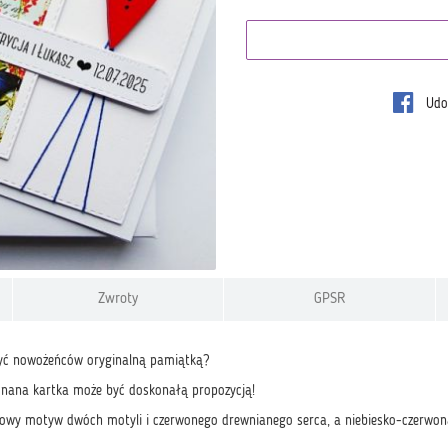
Udos
Zwroty
GPSR
zyć nowożeńców oryginalną pamiątką?
onana kartka może być doskonałą propozycją!
kowy motyw dwóch motyli i czerwonego drewnianego serca, a niebiesko-czerwona k