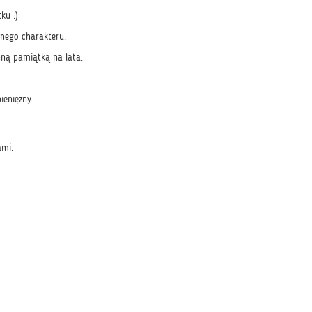
ku :)
lnego charakteru.
nną pamiątką na lata.
ieniężny.
ami.