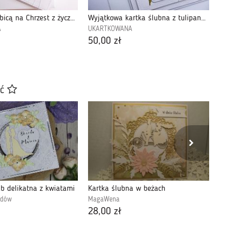
Kartka z gołębicą na Chrzest z życzeniami
Wyjątkowa kartka ślubna z tulipanami handmade
A
UKARTKOWANA
UK
50,00 zł
65
ać
ub delikatna z kwiatami
Kartka ślubna w beżach
udów
MagaWena
Ar
28,00 zł
88