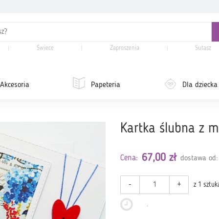
Świece
Zaproszenia
Sutasz
Akcesoria
Papeteria
Dla dziecka
Kartka ślubna z m
67,00 zł
Cena:
dostawa od:
-
+
z 1 sztuk
.