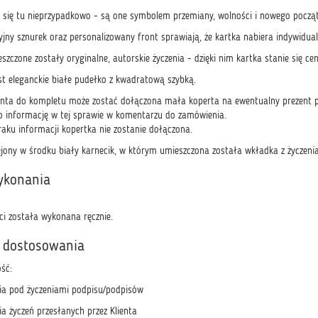
y się tu nieprzypadkowo - są one symbolem przemiany, wolności i nowego począt
yjny sznurek oraz personalizowany front sprawiają, że kartka nabiera indywidua
zczone zostały oryginalne, autorskie życzenia - dzięki nim kartka stanie się ce
st eleganckie białe pudełko z kwadratową szybką.
ienta do kompletu może zostać dołączona mała koperta na ewentualny prezent p
o informację w tej sprawie w komentarzu do zamówienia.
aku informacji kopertka nie zostanie dołączona.
jony w środku biały karnecik, w którym umieszczona została wkładka z życzeni
ykonania
ci została wykonana ręcznie.
 dostosowania
ość:
a pod życzeniami podpisu/podpisów
a życzeń przesłanych przez Klienta