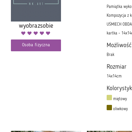
Pamiątka wykon
Kompozycja z k
UŚMIECH OBDA
wyobrazsobie
kartka - 14x1
Możliwość
Osoba fizyczna
Brak
Rozmiar
14x14cm
Kolorysty
miętowy
oliwkowy