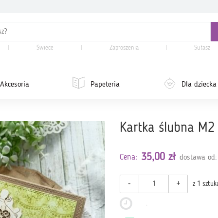
Świece
Zaproszenia
Sutasz
Akcesoria
Papeteria
Dla dziecka
Kartka ślubna M2
35,00 zł
Cena:
dostawa od:
-
+
z 1 sztuk
.