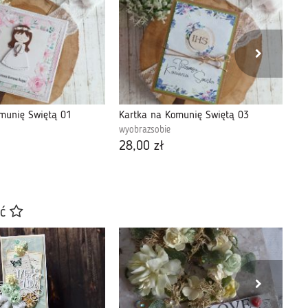
munię Świętą 01
Kartka na Komunię Świętą 03
Ex
wyobrazsobie
wy
28,00 zł
80
ać