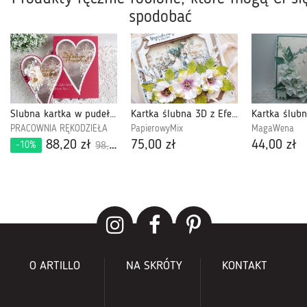
spodobać
Ślubna kartka w pudełku 899
Kartka ślubna 3D z Efektem Shaker Box (20)
PRACOWNIA RĘKODZIEŁA
PapierowyMix
MagaWena
88,20 zł
75,00 zł
44,00 zł
-10%
98,00 zł
O ARTILLO
NA SKRÓTY
KONTAKT