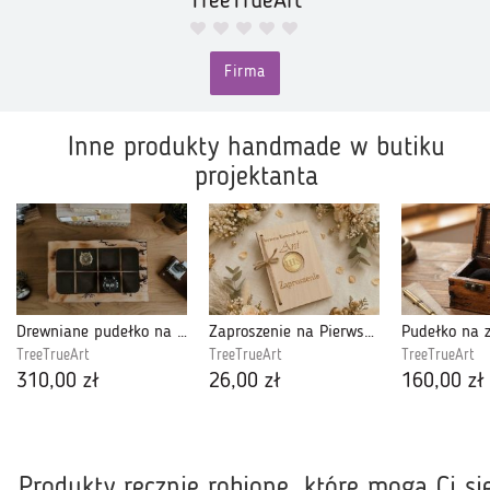
TreeTrueArt
Firma
Inne produkty handmade w butiku
projektanta
Drewniane pudełko na zegarki 8 komorowe
Zaproszenie na Pierwszą Komunię Świętą drewniane z kopertą
TreeTrueArt
TreeTrueArt
TreeTrueArt
310,00 zł
26,00 zł
160,00 zł
Produkty ręcznie robione, które mogą Ci si