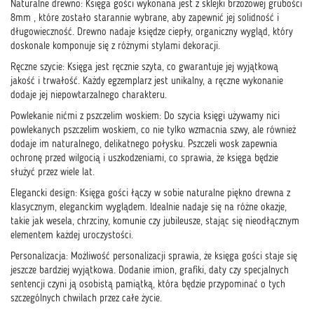
Naturalne drewno: Księga gości wykonana jest z sklejki brzozowej grubości
8mm , które zostało starannie wybrane, aby zapewnić jej solidność i
długowieczność. Drewno nadaje księdze ciepły, organiczny wygląd, który
doskonale komponuje się z różnymi stylami dekoracji.
Ręczne szycie: Księga jest ręcznie szyta, co gwarantuje jej wyjątkową
jakość i trwałość. Każdy egzemplarz jest unikalny, a ręczne wykonanie
dodaje jej niepowtarzalnego charakteru.
Powlekanie nićmi z pszczelim woskiem: Do szycia księgi używamy nici
powlekanych pszczelim woskiem, co nie tylko wzmacnia szwy, ale również
dodaje im naturalnego, delikatnego połysku. Pszczeli wosk zapewnia
ochronę przed wilgocią i uszkodzeniami, co sprawia, że księga będzie
służyć przez wiele lat.
Elegancki design: Księga gości łączy w sobie naturalne piękno drewna z
klasycznym, eleganckim wyglądem. Idealnie nadaje się na różne okazje,
takie jak wesela, chrzciny, komunie czy jubileusze, stając się nieodłącznym
elementem każdej uroczystości.
Personalizacja: Możliwość personalizacji sprawia, że księga gości staje się
jeszcze bardziej wyjątkowa. Dodanie imion, grafiki, daty czy specjalnych
sentencji czyni ją osobistą pamiątką, która będzie przypominać o tych
szczególnych chwilach przez całe życie.