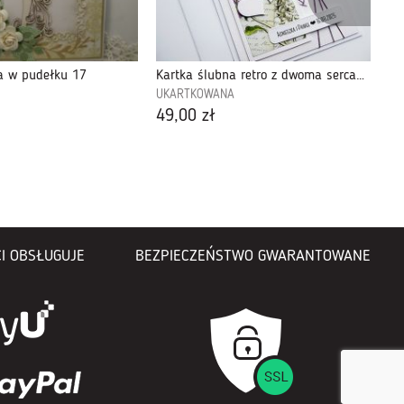
a w pudełku 17
Kartka ślubna retro z dwoma sercami handmade
UKARTKOWANA
SO
49,00 zł
16
I OBSŁUGUJE
BEZPIECZEŃSTWO GWARANTOWANE