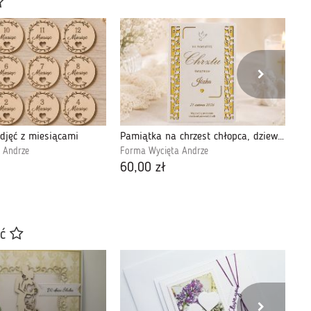
zdjęć z miesiącami
Pamiątka na chrzest chłopca, dziewczynki
 Andrze
Forma Wycięta Andrze
Fo
60,00 zł
60
ać