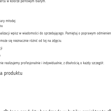
erta w kolorze perłowym białym.
pary młodej
bu
alizacji wpisz w wiadomości do sprzedającego. Pamiętaj o poprawym odmienieni
może się nieznacznie różnić od tej na zdjęciu.
ji
e
e realizujemy profesjonalnie i indywidualnie, z dbałością o każdy szczegół.
ka produktu