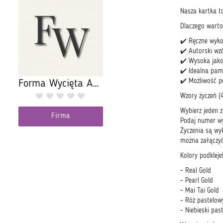
Nasza kartka to
Dlaczego warto
✔️ Ręczne wyko
✔️ Autorski wz
✔️ Wysoka jako
✔️ Idealna pam
✔️ Możliwość p
Forma Wycięta Andrze
Wzory życzeń (
Wybierz jeden 
Firma
Podaj numer wy
Życzenia są wy
można załączyć
Kolory podklej
- Real Gold
- Pearl Gold
- Mai Tai Gold
- Róż pastelow
- Niebieski pas