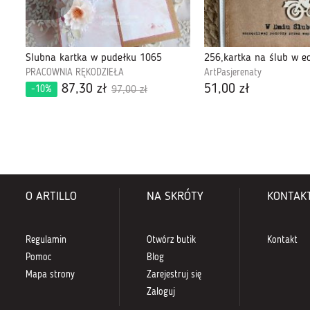
Ślubna kartka w pudełku 1065
256,kartka na ślub w e
PRACOWNIA RĘKODZIEŁA
ArtPasjerenaty
87,30 zł
51,00 zł
-10%
97,00 zł
O ARTILLO
NA SKRÓTY
KONTAK
Regulamin
Otwórz butik
Kontakt
Pomoc
Blog
Mapa strony
Zarejestruj się
Zaloguj