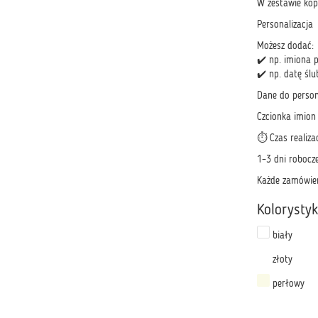
W zestawie kop
Personalizacja
Możesz dodać:
✔️ np. imiona 
✔️ np. datę ślu
Dane do person
Czcionka imion 
⏱️ Czas realizac
1–3 dni robocz
Każde zamówieni
Kolorysty
biały
złoty
perłowy