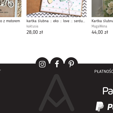
co z motorem
kartka ślubna :: eko :: love :: serduszka
Kartka ślubn
kaktusia
MagaWena
28,00 zł
44,00 zł
T
PŁATNOŚC