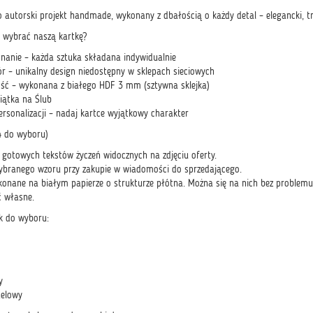
 autorski projekt handmade, wykonany z dbałością o każdy detal – elegancki, tr
 wybrać naszą kartkę?
nanie – każda sztuka składana indywidualnie
ór – unikalny design niedostępny w sklepach sieciowych
ść – wykonana z białego HDF 3 mm (sztywna sklejka)
iątka na Ślub
ersonalizacji – nadaj kartce wyjątkowy charakter
4 do wyboru)
z gotowych tekstów życzeń widocznych na zdjęciu oferty.
branego wzoru przy zakupie w wiadomości do sprzedającego.
konane na białym papierze o strukturze płótna. Można się na nich bez problemu 
 własne.
ek do wyboru:
y
telowy