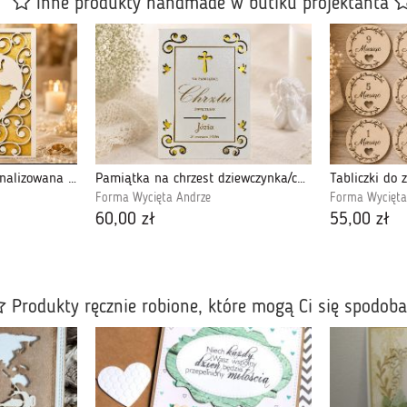
Inne produkty handmade w butiku projektanta
Pamiątka na ślub personalizowana młoda para serce
Pamiątka na chrzest dziewczynka/chłopiec personalizacja
Tabliczki do 
Forma Wycięta Andrze
Forma Wycięta
60,00 zł
55,00 zł
Produkty ręcznie robione, które mogą Ci się spodob