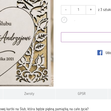
-
+
z 3 sztuk
.
Udos
Zwroty
GPSR
wej kartki na Ślub, która będzie piękną pamiątką na całe życie?