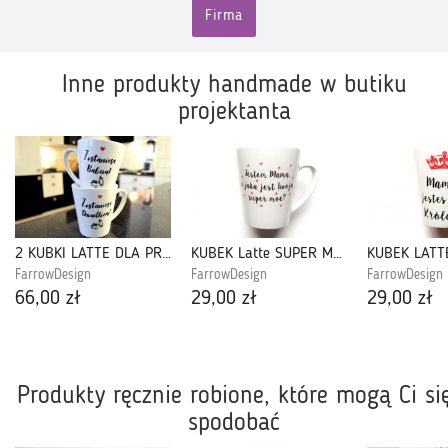
Firma
Inne produkty handmade w butiku
projektanta
2 KUBKI LATTE DLA PRZYSZŁYCH DZIADKÓW
KUBEK Latte SUPER MOC
KUBEK LAT
FarrowDesign
FarrowDesign
FarrowDesign
66,00 zł
29,00 zł
29,00 zł
Produkty ręcznie robione, które mogą Ci si
spodobać