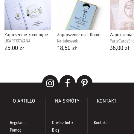
Zaproszenie komunijne w zieleni z Hostią
Zaproszenie na I Komunię Świętą (chłopiec)
UKARTKOWANA
Karteluszeek
PartyCardsSh
25,00 zł
18,50 zł
36,00 zł
O ARTILLO
NA SKRÓTY
KONTAKT
Regulamin
Otwórz butik
Kontakt
Pomoc
Blog