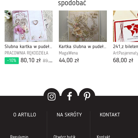
spodobać
Ślubna kartka w pudełku 956
Kartka ślubna w pudełku 09
PRACOWNIA RĘKODZIEŁA
MagaWena
ArtPasjerenat
80,10 zł
44,00 zł
68,00 zł
-10%
89,00 zł
O ARTILLO
NA SKRÓTY
KONTAKT
Regulamin
Otwórz butik
Kontakt