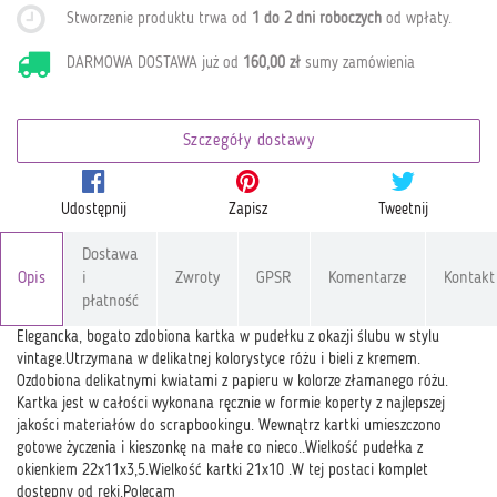
Stworzenie produktu trwa od
1 do 2 dni roboczych
od wpłaty
.
DARMOWA DOSTAWA już od
160,00 zł
sumy zamówienia
Szczegóły dostawy
Udostępnij
Zapisz
Tweetnij
Dostawa
Opis
i
Zwroty
GPSR
Komentarze
Kontakt
płatność
Elegancka, bogato zdobiona kartka w pudełku z okazji ślubu w stylu
vintage.Utrzymana w delikatnej kolorystyce różu i bieli z kremem.
Ozdobiona delikatnymi kwiatami z papieru w kolorze złamanego różu.
Kartka jest w całości wykonana ręcznie w formie koperty z najlepszej
jakości materiałów do scrapbookingu. Wewnątrz kartki umieszczono
gotowe życzenia i kieszonkę na małe co nieco..Wielkość pudełka z
okienkiem 22x11x3,5.Wielkość kartki 21x10 .W tej postaci komplet
dostępny od ręki.Polecam