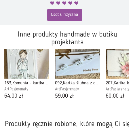
Osoba fizyczna
Inne produkty handmade w butiku
projektanta
163,Komunia - kartka w pudełku dla chłopca
092,Kartka ślubna z dodatkiem starego złota
ArtPasjerenaty
ArtPasjerenaty
ArtPasjerenat
64,00 zł
59,00 zł
60,00 zł
Produkty ręcznie robione, które mogą Ci si