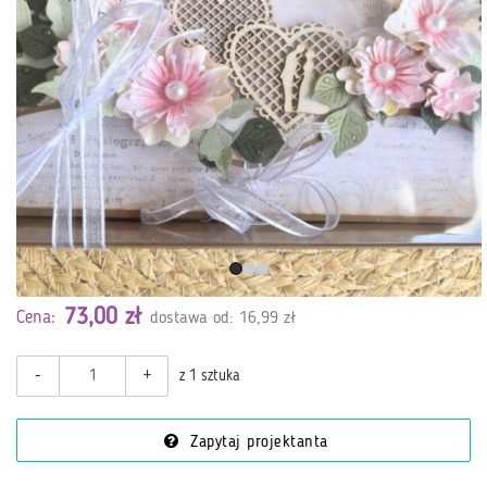
73,00 zł
Cena:
dostawa od: 16,99 zł
-
+
z 1 sztuka
Zapytaj projektanta