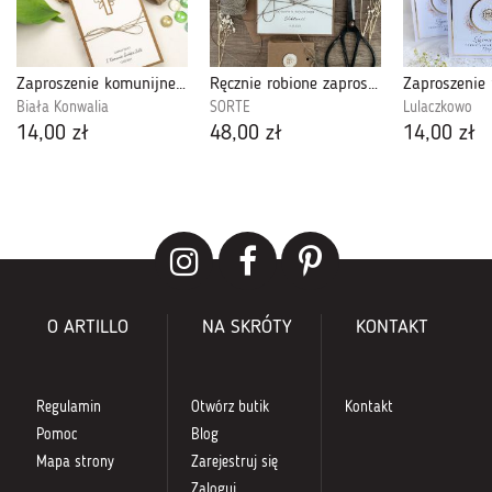
Zaproszenie komunijne - wzór 8
Ręcznie robione zaproszenia komunijne 1
Biała Konwalia
SORTE
Lulaczkowo
14,00 zł
48,00 zł
14,00 zł
O ARTILLO
NA SKRÓTY
KONTAKT
Regulamin
Otwórz butik
Kontakt
Pomoc
Blog
Mapa strony
Zarejestruj się
Zaloguj