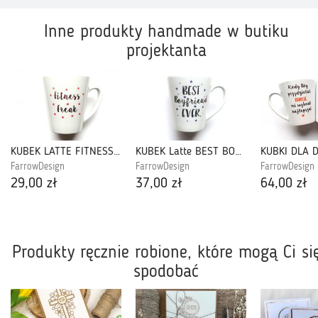
Inne produkty handmade w butiku
projektanta
KUBEK LATTE FITNESS FREAK
KUBEK Latte BEST BOYFRIEND
KUBKI DLA 
FarrowDesign
FarrowDesign
FarrowDesign
29,00 zł
37,00 zł
64,00 zł
Produkty ręcznie robione, które mogą Ci si
spodobać