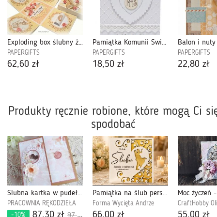
Exploding box ślubny żółty
Pamiątka Komunii Świętej białe serce IHS
Balon i nuty
PAPERGIFTS
PAPERGIFTS
PAPERGIFTS
62,60 zł
18,50 zł
22,80 zł
Produkty ręcznie robione, które mogą Ci si
spodobać
Ślubna kartka w pudełku 1065
Pamiątka na ślub personalizowana młoda para serce
PRACOWNIA RĘKODZIEŁA
Forma Wycięta Andrze
CraftHobby Ol
87,30 zł
66,00 zł
55,00 zł
-10%
97,00 zł