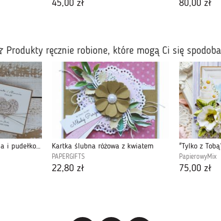
45,00 zł
80,00 zł
Produkty ręcznie robione, które mogą Ci się spodob
Oryginalna kartka ślubna i pudełko, koperta
Kartka ślubna różowa z kwiatem
PAPERGIFTS
PapierowyMix
22,80 zł
75,00 zł