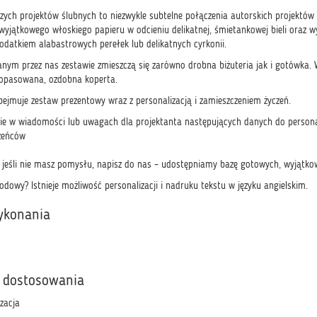
szych projektów ślubnych to niezwykle subtelne połączenia autorskich projektów
 wyjątkowego włoskiego papieru w odcieniu delikatnej, śmietankowej bieli oraz
odatkiem alabastrowych perełek lub delikatnych cyrkonii.
nym przez nas zestawie zmieszczą się zarówno drobna biżuteria jak i gotówka.
dopasowana, ozdobna koperta.
ejmuje zestaw prezentowy wraz z personalizacją i zamieszczeniem życzeń.
ie w wiadomości lub uwagach dla projektanta następujących danych do personal
żeńców
 ( jeśli nie masz pomysłu, napisz do nas – udostępniamy bazę gotowych, wyjątko
dowy? Istnieje możliwość personalizacji i nadruku tekstu w języku angielskim.
ykonania
 dostosowania
izacja