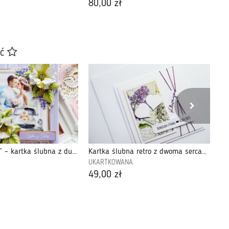
80,00 zł
45
ać
"Tylko z Tobą” – kartka ślubna z duszą (17)
Kartka ślubna retro z dwoma sercami handmade
Mo
UKARTKOWANA
Cr
49,00 zł
55