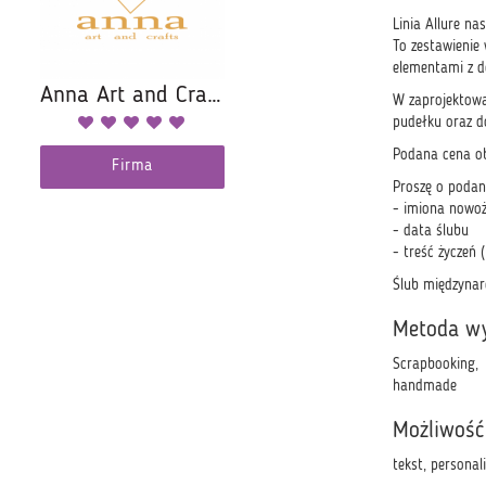
Linia Allure na
To zestawienie
elementami z d
Anna Art and Crafts
W zaprojektowa
pudełku oraz 
Podana cena ob
Firma
Proszę o podan
- imiona nowo
- data ślubu
- treść życzeń
Ślub międzynaro
Metoda w
Scrapbooking,
handmade
Możliwość
tekst, personal