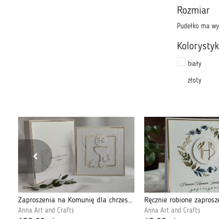
Rozmiar
Pudełko ma wy
Kolorysty
biały
złoty
Kartka na chrzest w ozdobnej kopercie, 73a
Zaproszenia na Komunię dla chrzestnych, LG 6
Anna Art and Crafts
Anna Art and Crafts