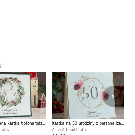
Personalizowana kartka bożonarodzeniowa BN10E
Kartka na 50 urodziny z personalizacją, BH 50
rafts
Anna Art and Crafts
An