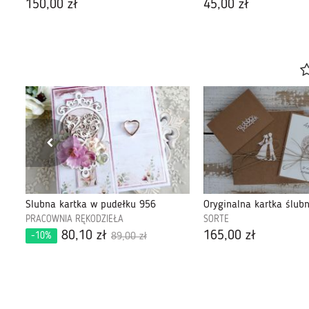
150,00 zł
45,00 zł
Ślubna kartka w pudełku 956
PRACOWNIA RĘKODZIEŁA
SORTE
80,10 zł
165,00 zł
-10%
89,00 zł