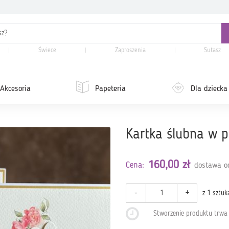
Świece
Zaproszenia
Sutasz
Akcesoria
Papeteria
Dla dziecka
Kartka ślubna w 
160,00 zł
Cena:
dostawa od
-
+
z 1 sztuk
Stworzenie produktu trw