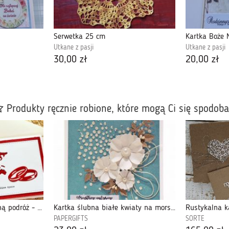
Serwetka 25 cm
Kartka Boże 
Utkane z pasji
Utkane z pasji
30,00 zł
20,00 zł
Produkty ręcznie robione, które mogą Ci się spodob
241,z biletem na wspólną podróż - kartka na ślub dodatkiem czerwieni
Kartka ślubna białe kwiaty na morskim tle
PAPERGIFTS
SORTE