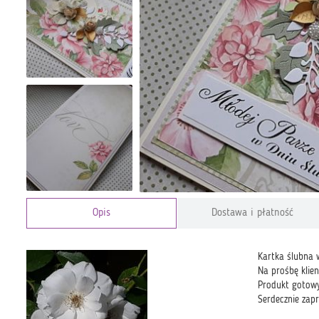
Opis
Dostawa i płatność
Kartka ślubna 
Na prośbę klie
Produkt gotowy
Serdecznie zap