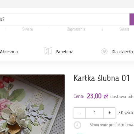
Świece
Zaproszenia
Sutasz
Akcesoria
Papeteria
Dla dziecka
Kartka ślubna 01
23,00 zł
Cena:
dostawa od:
-
+
z 0 sztuk
Stworzenie produktu trw