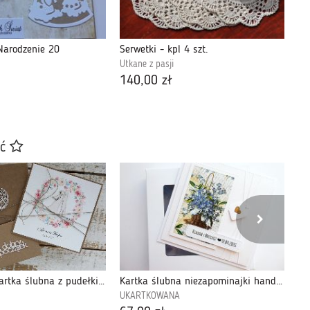
Narodzenie 20
Serwetki - kpl 4 szt.
Bo
Utkane z pasji
Utk
140,00 zł
28
ać
Rustykalna kartka ślubna z pudełkiem 3dsw
Kartka ślubna niezapominajki handmade pudełko
Ka
UKARTKOWANA
Ko