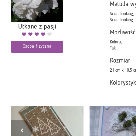
Metoda w
Scrapbooking,
Scrapbooking
Utkane z pasji
Możliwość
Koloru,
Osoba fizyczna
Tak
Rozmiar
21 cm x 10,5 
Kolorysty