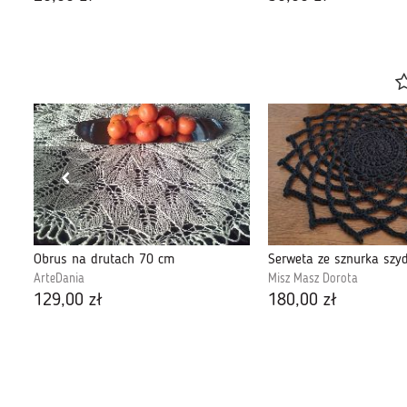
serwetka szydełkowa biała, bieżnik, vintage
Obrus na drutach 70 cm
Serweta ze sznurka sz
ArteDania
Misz Masz Dorota
129,00 zł
180,00 zł