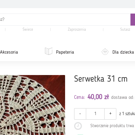
Świece
Zaproszenia
Sutasz
Akcesoria
Papeteria
Dla dziecka
Serwetka 31 cm
40,00 zł
Cena:
dostawa od:
-
+
z 1 sztuk
Stworzenie produktu trw