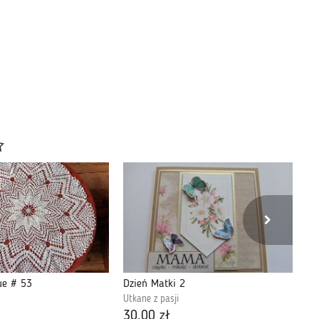
ue # 53
Dzień Matki 2
Bo
Utkane z pasji
Utk
30,00 zł
28