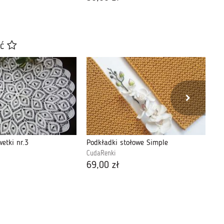
ać
etki nr.3
Podkładki stołowe Simple
ob
CudaRenki
Ko
69,00 zł
25