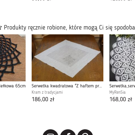
Produkty ręcznie robione, które mogą Ci się spodob
ydełkowa 65cm
Serwetka kwadratowa "Z haftem przeworskim"
Serwetka,serw
Kram z tradycjami
MyRenSia
186,00 zł
168,00 zł