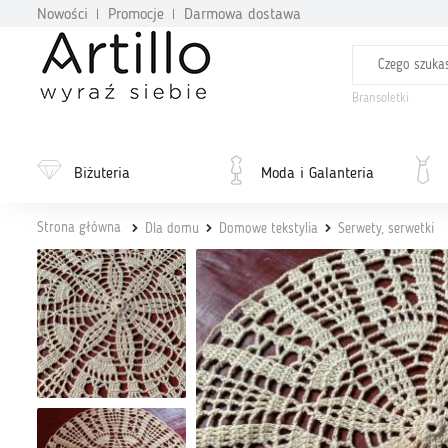
Nowości
Promocje
Darmowa dostawa
Bransoletki
Biżuteria
Moda i Galanteria
Strona główna
Dla domu
Domowe tekstylia
Serwety, serwetki