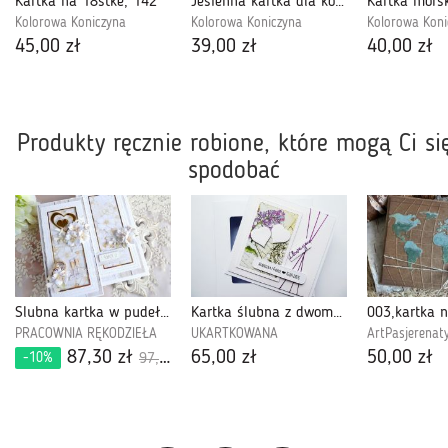
Kartka na 18stke, 142
Jesienna kartka dla kobiety, 120
Kartka mors
Kolorowa Koniczyna
Kolorowa Koniczyna
Kolorowa Koni
45,00 zł
39,00 zł
40,00 zł
Produkty ręcznie robione, które mogą Ci si
spodobać
Ślubna kartka w pudełku 1042
Kartka ślubna z dwoma sercami retro handmade
PRACOWNIA RĘKODZIEŁA
UKARTKOWANA
ArtPasjerenat
87,30 zł
65,00 zł
50,00 zł
-10%
97,00 zł