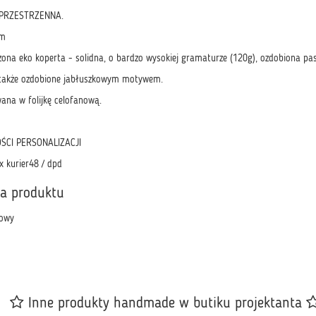
PRZESTRZENNA.
cm
zona eko koperta - solidna, o bardzo wysokiej gramaturze (120g), ozdobiona p
 także ozdobione jabłuszkowym motywem.
ana w folijkę celofanową.
ŚCI PERSONALIZACJI
x kurier48 / dpd
ka produktu
owy
Inne produkty handmade w butiku projektanta