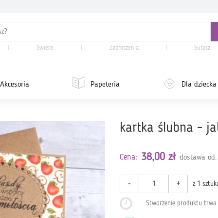
Świece
Zaproszenia
Sutasz
Akcesoria
Papeteria
Dla dziecka
kartka ślubna - j
38,00 zł
Cena:
dostawa od:
-
+
z 1 sztuk
Stworzenie produktu trw