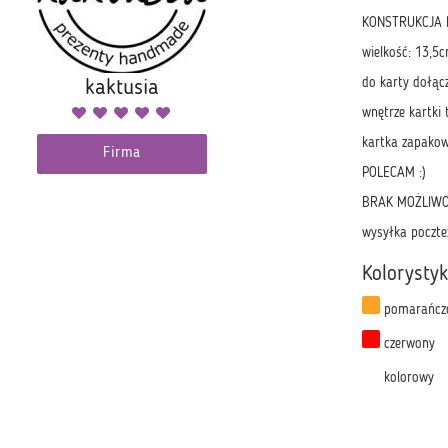
KONSTRUKCJA 
wielkość: 13,5
do karty dołąc
kaktusia
wnętrze kartki
kartka zapakow
Firma
POLECAM :)
BRAK MOŻLIWO
wysyłka poczte
Kolorysty
pomarańcz
czerwony
kolorowy