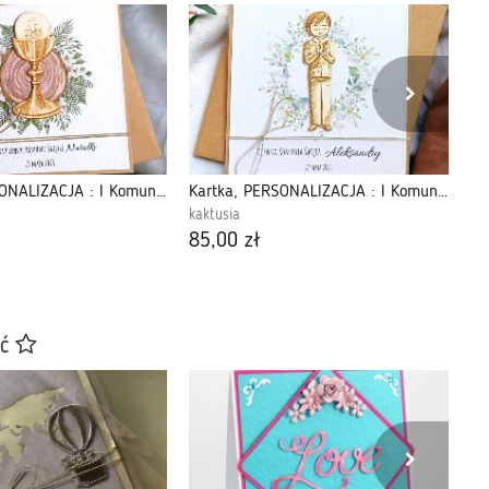
Kartka, PERSONALIZACJA : I Komunia Święta : drewno PREMIUM VI
Kartka, PERSONALIZACJA : I Komunia Święta : PREMIUM : delikatna
kaktusia
ka
85,00 zł
35
ać