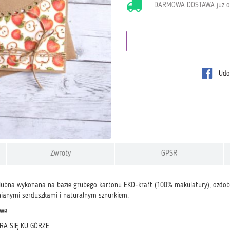
DARMOWA DOSTAWA już 
Udos
Zwroty
GPSR
ślubna wykonana na bazie grubego kartonu EKO-kraft (100% makulatury), ozd
ianymi serduszkami i naturalnym sznurkiem.
we.
A SIĘ KU GÓRZE.