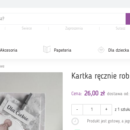
Świece
Zaproszenia
Sutasz
Akcesoria
Papeteria
Dla dziecka
owe
Kartka ręcznie ro
26,00 zł
Cena:
dostawa od:
-
+
z 1 sztuk
Produkt jest gotowy, a je