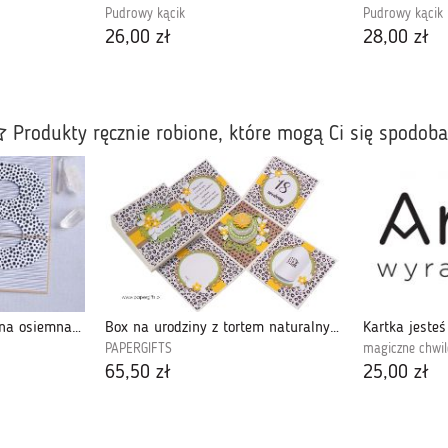
Pudrowy kącik
Pudrowy kącik
26,00 zł
28,00 zł
Produkty ręcznie robione, które mogą Ci się spodob
18-te urodziny : kartka na osiemnastkę
Box na urodziny z tortem naturalny eco
Kartka jeste
PAPERGIFTS
magiczne chwil
65,50 zł
25,00 zł