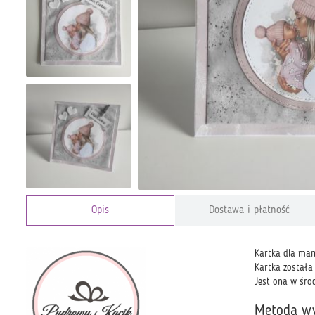
Opis
Dostawa i płatność
Kartka dla mam
Kartka została
Jest ona w śro
Metoda w