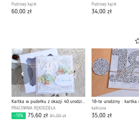
Pudrowy kącik
Pudrowy kącik
60,00 zł
34,00 zł
Kobieca motywująca kartka urodzinowa – “Bądź Sobą” KU2403
Kartka w pudełku z okazji 40.urodzin 497
PRACOWNIA RĘKODZIEŁA
kaktusia
75,60 zł
35,00 zł
-10%
84,00 zł