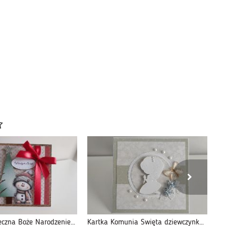
Kartka Świąteczna Boże Narodzenie bałwanek z choinką
Kartka Komunia Święta dziewczynka z motylem