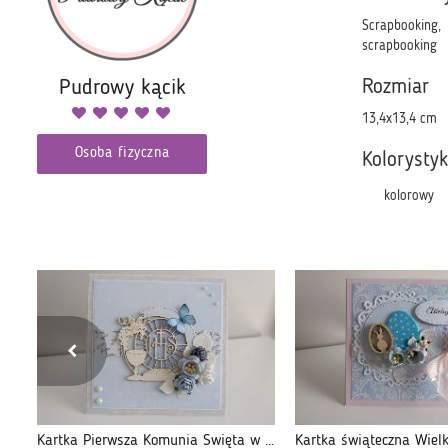
Scrapbooking,
scrapbooking
Pudrowy kącik
Rozmiar
13,4x13,4 cm
Osoba fizyczna
Kolorysty
kolorowy
Kartka na Komunię Świętą fiolet perełki
Kartka Pierwsza Komunia Święta w pudełeczku 06
Kartka świąteczna Wiel