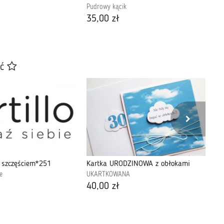
Pudrowy kącik
Pu
35,00 zł
60
ać
ś szczęściem*251
Kartka URODZINOWA z obłokami
e
UKARTKOWANA
MA
40,00 zł
52