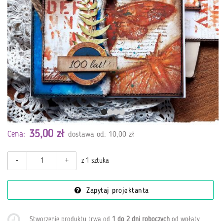
35,00 zł
Cena:
dostawa od: 10,00 zł
-
+
z 1 sztuka
Zapytaj projektanta
Stworzenie produktu trwa od
1 do 2 dni roboczych
od wpłaty
.