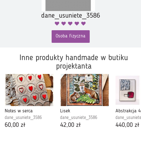
dane_usuniete_3586
Osoba fizyczna
Inne produkty handmade w butiku
projektanta
Notes w serca
Lisek
dane_usuniete_3586
dane_usuniete_3586
dane_usuniet
60,00 zł
42,00 zł
440,00 zł