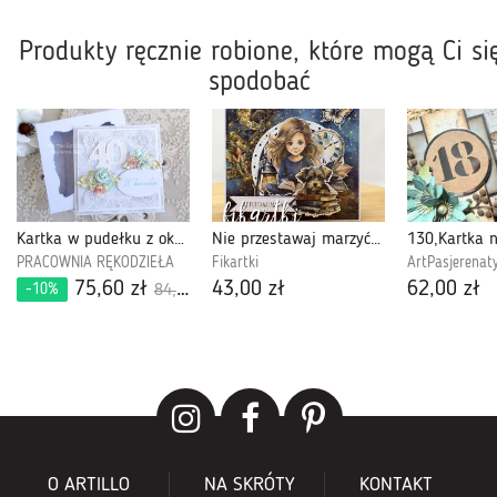
Produkty ręcznie robione, które mogą Ci si
spodobać
Kartka w pudełku z okazji 40.urodzin 497
Nie przestawaj marzyć KU2404
PRACOWNIA RĘKODZIEŁA
Fikartki
ArtPasjerenat
75,60 zł
43,00 zł
62,00 zł
-10%
84,00 zł
O ARTILLO
NA SKRÓTY
KONTAKT