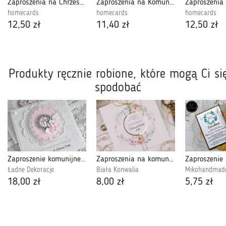
Zaproszenia na Chrzest 3d body box
Zaproszenia na Komunię - serce
homecards
homecards
homecards
12,50 zł
11,40 zł
12,50 zł
Produkty ręcznie robione, które mogą Ci si
spodobać
Zaproszenie komunijne Ażurowa hostia róż
Zaproszenia na komunię, chrzest - kwiaty1
Ładne Dekoracje
Biała Konwalia
Mikohandmad
18,00 zł
8,00 zł
5,75 zł