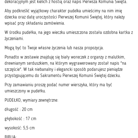
dekoracyjnym jest kielich z hostią oraz napis Pierwsza Komunia Święta.
Aby podkreślić wyjątkowy charakter pudelka umieścimy na nim imię
dziecka oraz datę uroczystości Pierwszej Komunii Świętej, który należy
wpisać przy składaniu zamówienia.
W środku pudełka, na jego wieczku umieszczona została ozdobna kartka z
życzeniami.
Mogą być to Twoje własne życzenia lub nasza propozycja.
Ponadto w zestawie znajduję się biały woreczek z organzy z malutkim,
drewnianym serduszkiem, na którym wygrawerowany został napis "na
szczęście". W tak niebanalny i elegancki sposób podarujesz pieniądze
przystępującemu do Sakramentu Pierwszej Komunii Świętej dziecku.
Przy zamawianiu proszę podać numer wierszyka, który ma być
umieszczony w pudełku.
PUDEŁKO, wymiary zewnętrzne:
długość : 20 cm
głębokość : 17 cm
wysokość: 5,5 cm
BIBLIA: