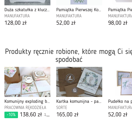
Duża szkatułka z kluczykiem , Baletnica - KDZB05
Pamiątka Pierwszej Komunii Świętej-PPK18
MANUFAKTURA
MANUFAKTURA
MANUFAKTUR
128,00 zł
52,00 zł
98,00 zł
Produkty ręcznie robione, które mogą Ci si
spodobać
Komunijny exploding box 647
Kartka komunijna - pamiątka komunii Z2
PRACOWNIA RĘKODZIEŁA
SORTE
MANUFAKTUR
138,60 zł
165,00 zł
52,00 zł
-10%
154,00 zł