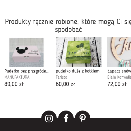
Produkty ręcznie robione, które mogą Ci si
spodobać
Pudełko bez przegródek- Myszka Minnie - Mm08
pudełko duże z kotkiem
Łapacz snów
MANUFAKTURA
Faristo
Biała Konwali
89,00 zł
60,00 zł
72,00 zł