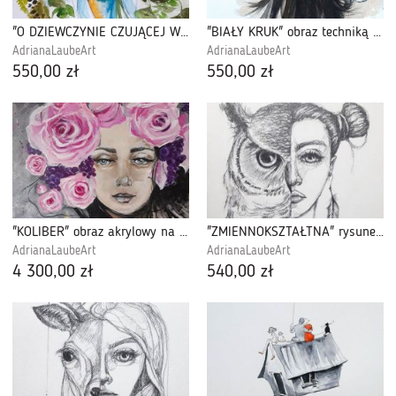
"O DZIEWCZYNIE CZUJĄCEJ WIĘCEJ" portret
"BIAŁY KRUK" obraz techniką mieszaną
AdrianaLaubeArt
AdrianaLaubeArt
550,00 zł
550,00 zł
"KOLIBER" obraz akrylowy na płótnie 130x110cm
"ZMIENNOKSZTAŁTNA" rysunek ołówkiem, portret
AdrianaLaubeArt
AdrianaLaubeArt
4 300,00 zł
540,00 zł