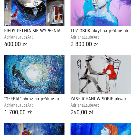
KIEDY PEŁNIA SIĘ WYPEŁNIA akwarela
TUŻ OBOK akryl na płótnie obraz
AdrianaLaubeArt
AdrianaLaubeArt
400,00 zł
2 800,00 zł
"GŁĘBIA" obraz na płótnie artystki A.Laube
ZASŁUCHANI W SOBIE akwarela
AdrianaLaubeArt
AdrianaLaubeArt
1 700,00 zł
240,00 zł