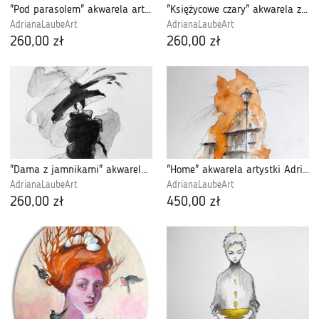
"Pod parasolem" akwarela artystki Adriany Laube - miłość, zakochani
"Księżycowe czary" akwarela z dodatkiem piórka artystki Adriany Laube - obraz A3
AdrianaLaubeArt
AdrianaLaubeArt
260,00 zł
260,00 zł
"Dama z jamnikami" akwarela z dodatkiem piórka artystki Adriany Laube - kobieta, retro
"Home" akwarela artystki Adriany Laube - obraz A3, kot, kamieniczka
AdrianaLaubeArt
AdrianaLaubeArt
260,00 zł
450,00 zł