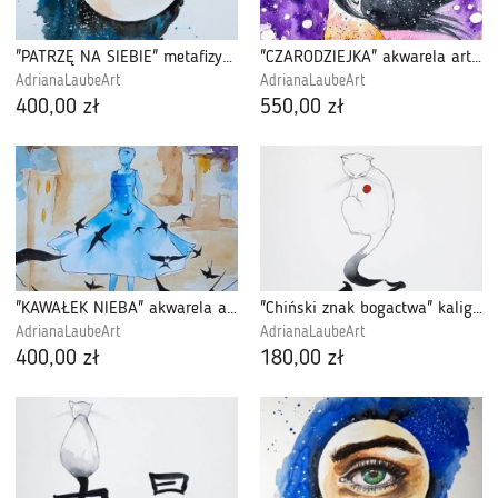
"PATRZĘ NA SIEBIE" metafizyczna akwarela
"CZARODZIEJKA" akwarela artystki A. Laube
AdrianaLaubeArt
AdrianaLaubeArt
400,00 zł
550,00 zł
"KAWAŁEK NIEBA" akwarela artystki A. Laube
"Chiński znak bogactwa" kaligrafia chińska
AdrianaLaubeArt
AdrianaLaubeArt
400,00 zł
180,00 zł