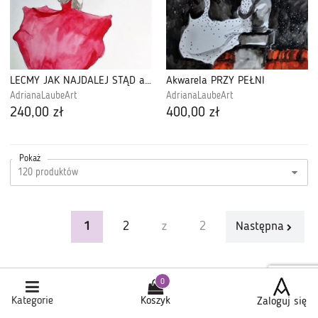
LEĆMY JAK NAJDALEJ STĄD akwarela
Akwarela PRZY PEŁNI
AdrianaLaubeArt
AdrianaLaubeArt
240,00 zł
400,00 zł
Pokaż
1
2
z
2
Następna
Kategorie
Koszyk
Zaloguj się