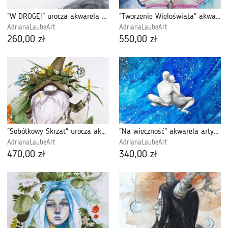
"W DROGĘ!" urocza akwarela na papierze A3
"Tworzenie Wieloświata" akwarela, portret
AdrianaLaubeArt
AdrianaLaubeArt
260,00 zł
550,00 zł
"Sobótkowy Skrzat" urocza akwarela, obraz A3
"Na wieczność" akwarela artystki A. Laube
AdrianaLaubeArt
AdrianaLaubeArt
470,00 zł
340,00 zł