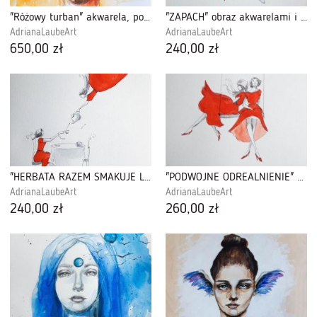
"Różowy turban" akwarela, portret kobiety
"ZAPACH" obraz akwarelami i piórkiem
AdrianaLaubeArt
AdrianaLaubeArt
650,00 zł
240,00 zł
"HERBATA RAZEM SMAKUJE LEPIEJ" akwarela
"PODWÓJNE ODREALNIENIE" akwarela i piórko
AdrianaLaubeArt
AdrianaLaubeArt
240,00 zł
260,00 zł