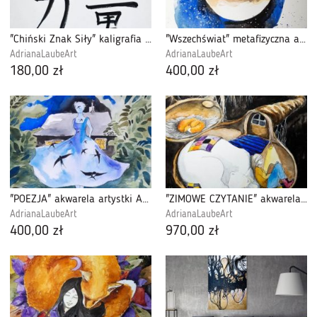
"Chiński Znak Siły" kaligrafia chińska
"Wszechświat" metafizyczna akwarela
AdrianaLaubeArt
AdrianaLaubeArt
180,00 zł
400,00 zł
"POEZJA" akwarela artystki Adriany Laube
"ZIMOWE CZYTANIE" akwarela artystki A. Laube
AdrianaLaubeArt
AdrianaLaubeArt
400,00 zł
970,00 zł