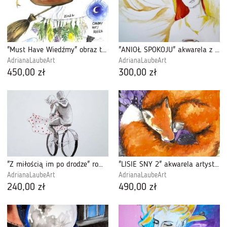
"Must Have Wiedźmy" obraz techniką mieszaną
"ANIOŁ SPOKOJU" akwarela z dodatkiem ołówka
AdrianaLaubeArt
AdrianaLaubeArt
450,00 zł
300,00 zł
"Z miłością im po drodze" romantyczny obrazek
"LISIE SNY 2" akwarela artystki Adriany Laube
AdrianaLaubeArt
AdrianaLaubeArt
240,00 zł
490,00 zł