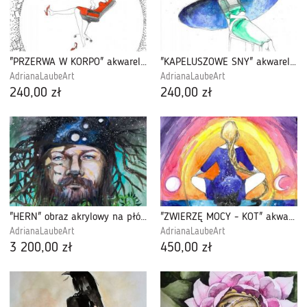
"PRZERWA W KORPO" akwarela A3
"KAPELUSZOWE SNY" akwarela, obraz A3
AdrianaLaubeArt
AdrianaLaubeArt
240,00 zł
240,00 zł
"HERN" obraz akrylowy na płótnie 100x90cm
"ZWIERZĘ MOCY - KOT" akwarela, obraz A3
AdrianaLaubeArt
AdrianaLaubeArt
3 200,00 zł
450,00 zł