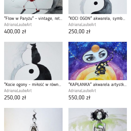
"Flow w Paryżu" - vintage, retro, akwarela
"KOCI OGON" akwarela, symbol YIN i YANG
AdrianaLaubeArt
AdrianaLaubeArt
400,00 zł
250,00 zł
"Kocie ogony - miłość w równowadze" akwarela
"KAPŁANKA" akwarela artystki Adriany Laube
AdrianaLaubeArt
AdrianaLaubeArt
250,00 zł
550,00 zł