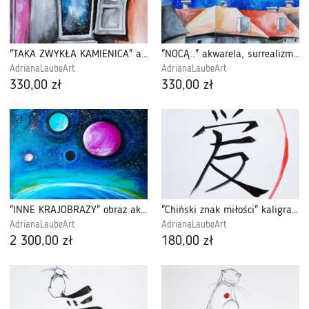
"TAKA ZWYKŁA KAMIENICA" akwarela, kosmos
"NOCĄ.." akwarela, surrealizm, pejzaż miejski
AdrianaLaubeArt
AdrianaLaubeArt
330,00 zł
330,00 zł
"INNE KRAJOBRAZY" obraz akrylowy na płótnie
"Chiński znak miłości" kaligrafia akwarelami
AdrianaLaubeArt
AdrianaLaubeArt
2 300,00 zł
180,00 zł