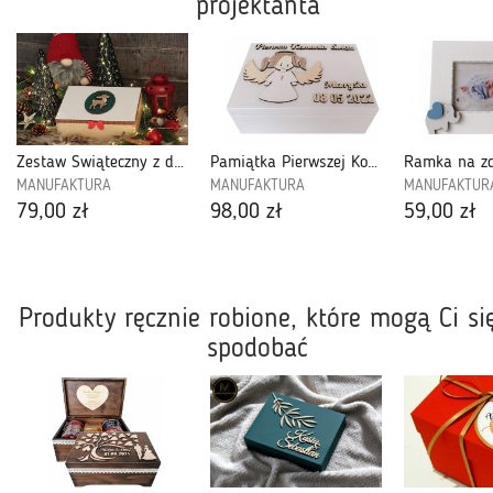
projektanta
Zestaw Świąteczny z dedykacją - 6BN06
Pamiątka Pierwszej Komunii Świętej- K02
Ramka na zd
MANUFAKTURA
MANUFAKTURA
MANUFAKTUR
79,00 zł
98,00 zł
59,00 zł
Produkty ręcznie robione, które mogą Ci si
spodobać