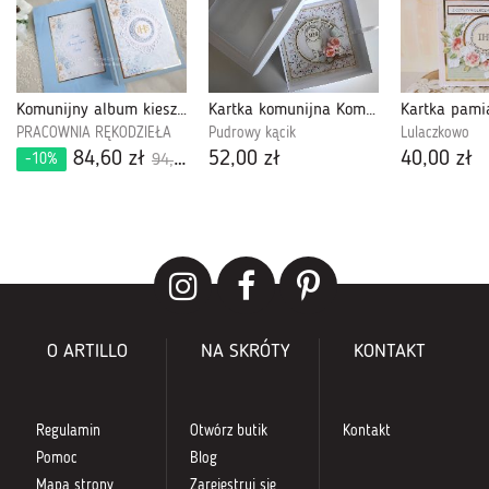
Komunijny album kieszeniowy 520
Kartka komunijna Komunia Święta z pudełeczkiem 7
PRACOWNIA RĘKODZIEŁA
Pudrowy kącik
Lulaczkowo
84,60 zł
52,00 zł
40,00 zł
-10%
94,00 zł
O ARTILLO
NA SKRÓTY
KONTAKT
Regulamin
Otwórz butik
Kontakt
Pomoc
Blog
Mapa strony
Zarejestruj się