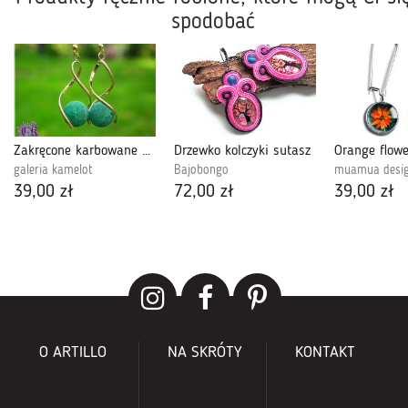
spodobać
Zakręcone karbowane 301
Drzewko kolczyki sutasz
galeria kamelot
Bajobongo
muamua desi
39,00 zł
72,00 zł
39,00 zł
O ARTILLO
NA SKRÓTY
KONTAKT