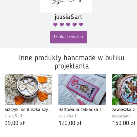
joasia&art
Osoba fizyczna
Inne produkty handmade w butiku
projektanta
Kolczyki serduszka szydełkowe z zapięciem z emalii - białe
Haftowana zakładka z misiem, personalizowana - zakładka z imieniem.
joasia&art
joasia&art
joasia&art
39,00 zł
120,00 zł
150,00 zł