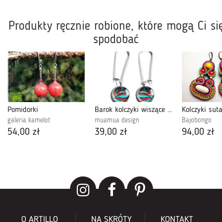
Produkty ręcznie robione, które mogą Ci si
spodobać
Pomidorki
Barok kolczyki wiszące z ilustracją
Kolczyki su
galeria kamelot
muamua design
Bajobongo
54,00 zł
39,00 zł
94,00 zł
O ARTILLO
NA SKRÓTY
KONTAKT