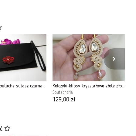
Kopertówka soutache sutasz czarna czerwona
Kolczyki klipsy kryształowe złote złociste
Soutacheria
So
129,00 zł
12
ać