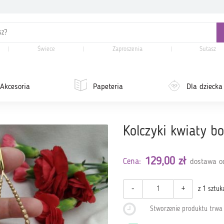
Świece
Zaproszenia
Sutasz
Akcesoria
Papeteria
Dla dziecka
Kolczyki kwiaty b
129,00 zł
Cena:
dostawa od
-
+
z 1 sztuk
Stworzenie produktu trw