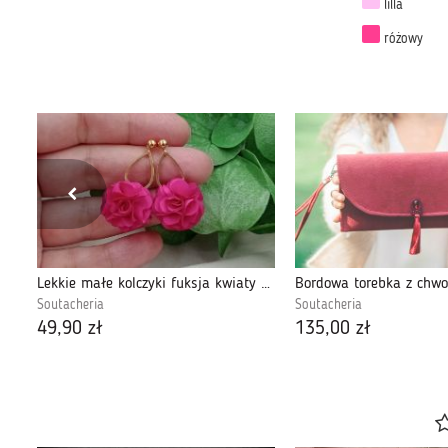
lilla
różowy
Czarne kolczyki chwosty onyksy klipsy frędzle
Lekkie małe kolczyki fuksja kwiaty sztyfty
Soutacheria
Soutacheria
49,90 zł
135,00 zł