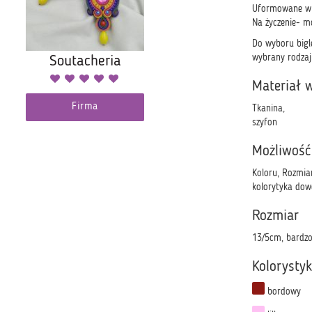
Uformowane w k
Na życzenie- m
Do wyboru bigle
wybrany rodzaj 
Soutacheria
Materiał 
Firma
Tkanina,
szyfon
Możliwość
Koloru, Rozmia
kolorytyka dow
Rozmiar
13/5cm, bardzo
Kolorysty
bordowy