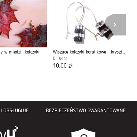
y w miedzi- kolczyki
Wiszące kolczyki koralikowe - kryształ w czerni
Za
Di Decor
Cu
10,00 zł
65
I OBSŁUGUJE
BEZPIECZEŃSTWO GWARANTOWANE