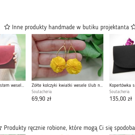
Inne produkty handmade w butiku projektanta
Bordowa torebka z chwostem wesele święta boho
Żółte kolczyki kwiatki wesele ślub na lato
Soutacheria
Soutacheria
69,90 zł
135,00 zł
Produkty ręcznie robione, które mogą Ci się spodob