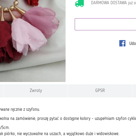
DARMOWA DOSTAWA już 
Udos
Zwroty
GPSR
ywane ręcznie z szyfonu.
wolna na zamówienie, proszę pytać o dostępne kolory - uzupełniam szyfon cyklic
3/5cm.
jak piórko, nie wyczuwalne na uszach, a wyjątkowo duże i widowiskowe.