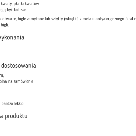
wiaty, płatki kwiatów.
ogą być krótsze.
 otwarte, bigle zamykane lub sztyfty (wkrętki) z metalu antyalergicznego (stal 
bigli.
wykonania
 dostosowania
ru,
olna na zamówienie
 bardzo lekkie
ka produktu