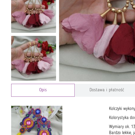
Opis
Dostawa i płatność
Kolczyki wykon
Kolorystyka do
Wymiary ok. 1
Bardzo lekkie, 