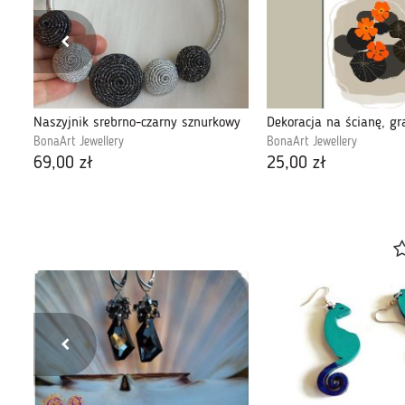
"Monstera liść" grafika autorska, obraz 30x40
Naszyjnik srebrno-czarny sznurkowy
BonaArt Jewellery
BonaArt Jewellery
69,00 zł
25,00 zł