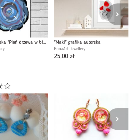
Grafika autorska "Pień drzewa w błękitach"
"Maki" grafika autorska
Za
ery
BonaArt Jewellery
Bo
25,00 zł
13
ać