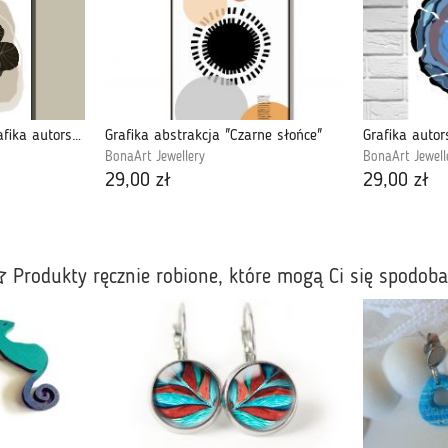
Dekoracja na ścianę, grafika autorska "Nasturcja"
Grafika abstrakcja "Czarne słońce"
BonaArt Jewellery
BonaArt Jewell
29,00 zł
29,00 zł
Produkty ręcznie robione, które mogą Ci się spodob