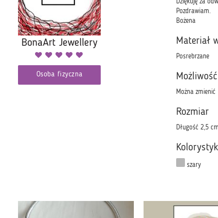
Dziękuję za od
Pozdrawiam.
Bożena
Materiał 
BonaArt Jewellery
Posrebrzane
Osoba fizyczna
Możliwość
Można zmienić 
Rozmiar
Długość 2,5 cm,
Kolorysty
szary