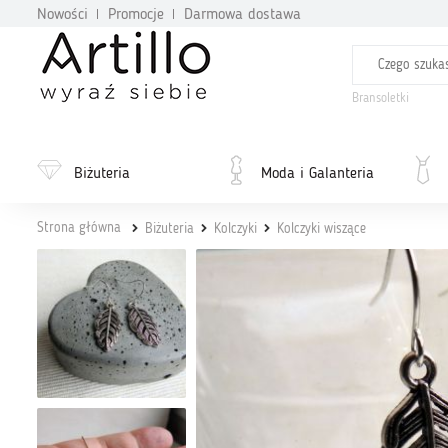
Nowości
Promocje
Darmowa dostawa
Bransoletki
Biżuteria
Moda i Galanteria
Strona główna
Biżuteria
Kolczyki
Kolczyki wiszące