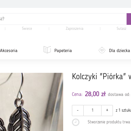
Świece
Zaproszenia
Sutasz
Akcesoria
Papeteria
Dla dziecka
Kolczyki "Piórka" 
28,00 zł
Cena:
dostawa od:
-
+
z 1 sztuk
Stworzenie produktu trw