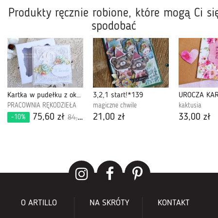
Produkty ręcznie robione, które mogą Ci si
spodobać
Kartka w pudełku z okazji 40.urodzin 497
3,2,1 start!*139
PRACOWNIA RĘKODZIEŁA
magiczne chwile
kaktusia
75,60 zł
21,00 zł
33,00 zł
-10%
84,00 zł
O ARTILLO
NA SKRÓTY
KONTAKT