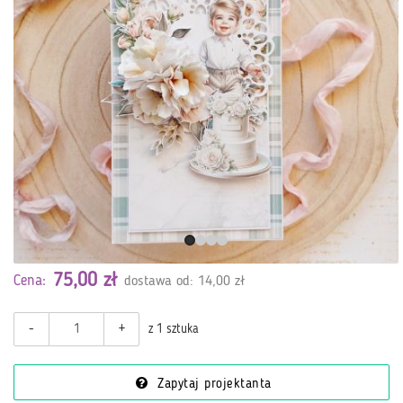
75,00 zł
Cena:
dostawa od: 14,00 zł
-
+
z 1 sztuka
Zapytaj projektanta