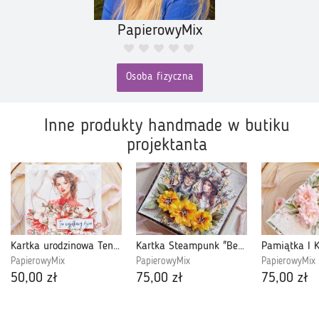
PapierowyMix
Osoba fizyczna
Inne produkty handmade w butiku
projektanta
Kartka urodzinowa Ten Wyjątkowy Dzień (32)
Kartka Steampunk "Best Wishes" (51)
PapierowyMix
PapierowyMix
PapierowyMix
50,00 zł
75,00 zł
75,00 zł