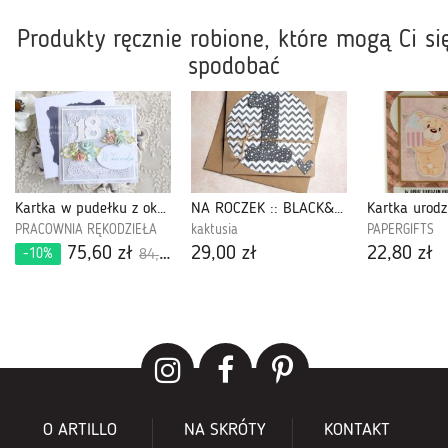
Produkty ręcznie robione, które mogą Ci si
spodobać
Kartka w pudełku z okazji 18 urodzin 496
NA ROCZEK :: BLACK&WHITE :: EKO :: MONOCHROME
PRACOWNIA RĘKODZIEŁA
kaktusia
PAPERGIFTS
75,60 zł
29,00 zł
22,80 zł
-10%
84,00 zł
O ARTILLO
NA SKRÓTY
KONTAKT