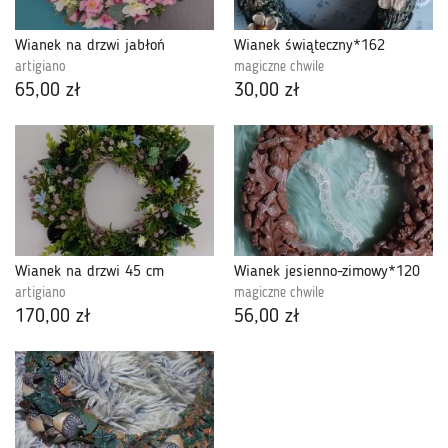
Wianek na drzwi jabłoń
Wianek świąteczny*162
artigiano
magiczne chwile
65,00 zł
30,00 zł
Wianek na drzwi 45 cm
Wianek jesienno-zimowy*120
artigiano
magiczne chwile
170,00 zł
56,00 zł