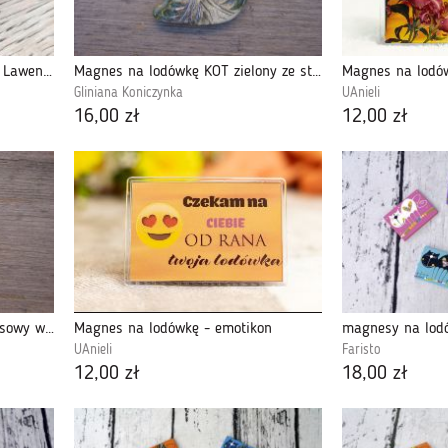
Magnes z żywicy na lodówkę - Lawendowe Serce Natury
Magnes na lodówkę KOT zielony ze stemplem
Magnes na lodów
Gliniana Koniczynka
UAnieli
16,00 zł
12,00 zł
Magnes na lodówkę KOT turkusowy w kropki
Magnes na lodówkę - emotikon
magnesy na lod
UAnieli
Faristo
12,00 zł
18,00 zł