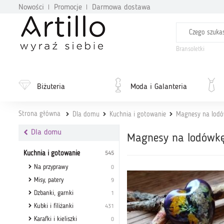
Nowości
Promocje
Darmowa dostawa
Bransoletki
Biżuteria
Moda i Galanteria
Strona główna
Dla domu
Kuchnia i gotowanie
Magnesy na lod
Dla domu
Magnesy na lodówk
Kuchnia i gotowanie
545
Na przyprawy
0
Misy, patery
9
Dzbanki, garnki
1
Kubki i filiżanki
431
Karafki i kieliszki
0