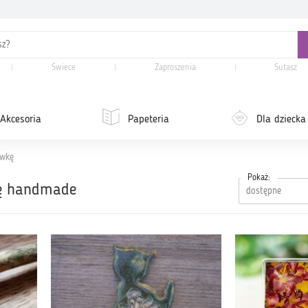
Świece
Zaproszenia
Sutasz
Akcesoria
Papeteria
Dla dziecka
ówkę
Pokaż:
ę handmade