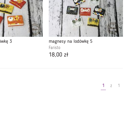
ówkę 3
magnesy na lodówkę 5
Faristo
18,00 zł
1
z
1