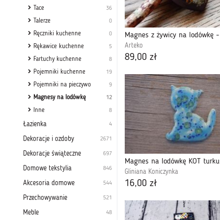
Tace
36
Talerze
0
Ręczniki kuchenne
0
Arteko
Rękawice kuchenne
5
89,00 zł
Fartuchy kuchenne
8
Pojemniki kuchenne
19
Pojemniki na pieczywo
9
Magnesy na lodówkę
12
Inne
8
Łazienka
4
Dekoracje i ozdoby
2671
Dekoracje świąteczne
697
Domowe tekstylia
846
Gliniana Koniczynka
16,00 zł
Akcesoria domowe
544
Przechowywanie
521
Meble
48