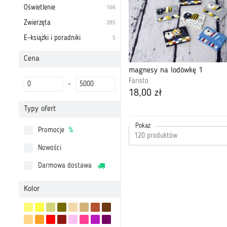
Oświetlenie
166
Zwierzęta
285
E-książki i poradniki
5
Cena
magnesy na lodówkę 1
Faristo
-
18,00 zł
Typy ofert
Pokaż
Promocje
%
Nowości
Darmowa dostawa
Kolor