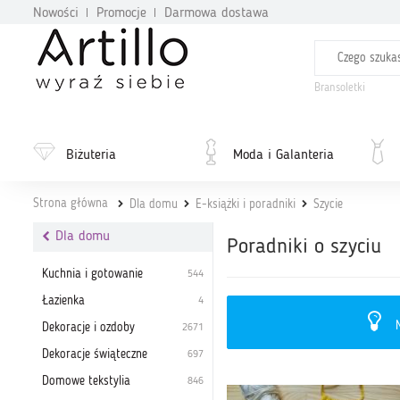
Nowości
Promocje
Darmowa dostawa
Bransoletki
Biżuteria
Moda i Galanteria
Strona główna
Dla domu
E-książki i poradniki
Szycie
Dla domu
Poradniki o szyciu
Kuchnia i gotowanie
544
Łazienka
4
N
Dekoracje i ozdoby
2671
Dekoracje świąteczne
697
Domowe tekstylia
846