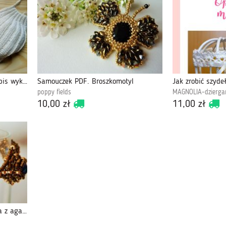
Maska na twarz - wzór PDF, opis wykonania
Samouczek PDF. Broszkomotyl
poppy fields
MAGNOLIA-dzierga
10,00 zł
11,00 zł
Samouczek w PDF. Bransoletka z agatami