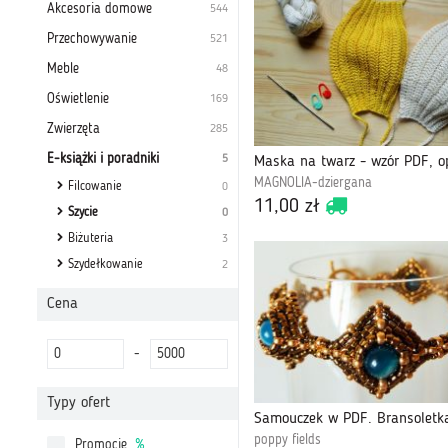
Akcesoria domowe
544
Przechowywanie
521
Meble
48
Oświetlenie
169
Zwierzęta
285
E-książki i poradniki
5
MAGNOLIA-dziergana
Filcowanie
0
11,00 zł
Szycie
0
Biżuteria
3
Szydełkowanie
2
Cena
-
Typy ofert
poppy fields
Promocje
%