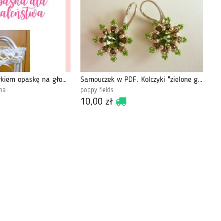
Jak zrobić szydełkiem opaskę na głowę dla maleństwa -opis PDF
Samouczek w PDF. Kolczyki "zielone gwiazdki"
na
poppy fields
10,00 zł