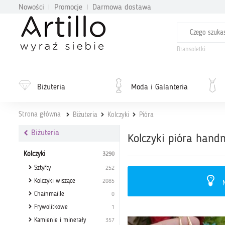
Nowości
Promocje
Darmowa dostawa
Bransoletki
Biżuteria
Moda i Galanteria
Strona główna
Biżuteria
Kolczyki
Pióra
Biżuteria
Kolczyki pióra han
Kolczyki
3290
Sztyfty
252
Kolczyki wiszące
2085
N
Chainmaille
0
Frywolitkowe
1
Kamienie i minerały
357