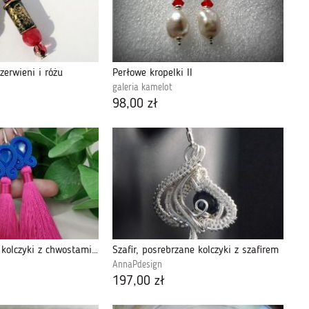
zerwieni i różu
Perłowe kropelki II
galeria kamelot
98,00 zł
Soutache sutasz kolczyki z chwostami chwosty
Szafir, posrebrzane kolczyki z szafirem
AnnaPdesign
197,00 zł