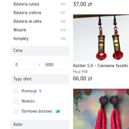
37,00 zł
Biżuteria sutasz
303
Biżuteria srebrna
201
Biżuteria ze szkła
200
Wisiorki
679
Komplety
396
Cena
-
Kaliber 5,6 - Czerwone fasetki
Moje MW
66,00 zł
Typy ofert
Promocje
%
Nowości
Darmowa dostawa
Kolor