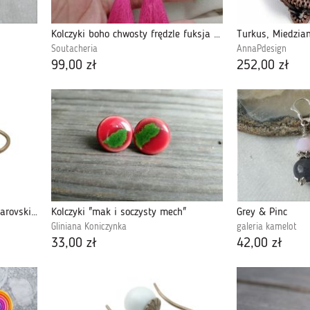
Kolczyki boho chwosty frędzle fuksja różowe
Soutacheria
AnnaPdesign
99,00 zł
252,00 zł
Kolczyki mosiądz z perłami Swarovski niebiesk
Kolczyki "mak i soczysty mech"
Grey & Pinc
Gliniana Koniczynka
galeria kamelot
33,00 zł
42,00 zł