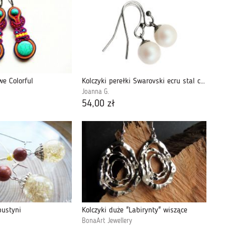
we Colorful
Kolczyki perełki Swarovski ecru stal chirurg
Joanna G.
54,00 zł
pustyni
Kolczyki duże "Labirynty" wiszące
BonaArt Jewellery