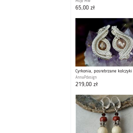
Moje MW
65,00 zł
AnnaPdesign
219,00 zł