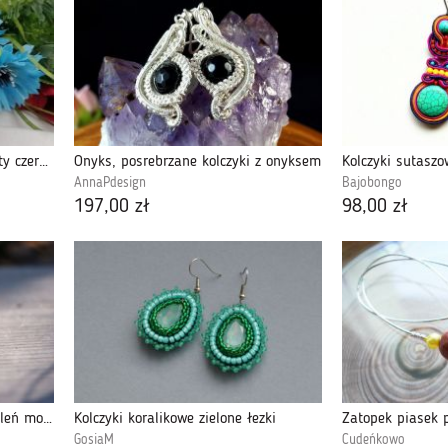
Kolczyki na wesele ślub chwosty czerwone złot
Onyks, posrebrzane kolczyki z onyksem
Kolczyki sutaszo
AnnaPdesign
Bajobongo
197,00 zł
98,00 zł
Kolczyki zielone serduszka "Zieleń morza"
Kolczyki koralikowe zielone łezki
Zatopek piasek 
GosiaM
Cudeńkowo