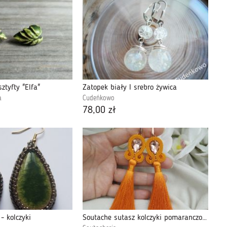
sztyfty "Elfa"
Zatopek biały I srebro żywica
a
Cudeńkowo
78,00 zł
- kolczyki
Soutache sutasz kolczyki pomaranczowe chwost