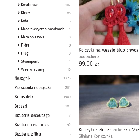
Koralikowe
107
Klipsy
83
Koła
6
Masa plastyczna handmade
1
Metaloplastyka
0
Pióra
0
Plugi
0
Soutacheria
Steampunk
4
99,00 zł
Wire wrapping
16
Naszyjniki
1375
Pierścionki i obrączki
304
Bransoletki
1900
Broszki
181
Biżuteria decoupage
7
Biżuteria ceramiczna
42
Biżuteria z filcu
5
Gliniana Koniczynka