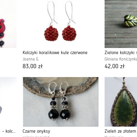
Kolczyki koralikowe kule czerwone
Zielone kolczyki 
Joanna G.
Gliniana Koniczynk
83,00 zł
42,00 zł
Kaliber 5,6 w złocistościach 01 - kolczyki
Czarne onyksy
Zieleń ze złotem 