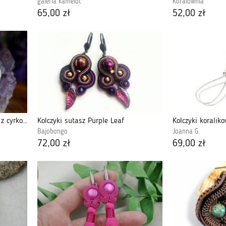
galeria kamelot
Koralownia
65,00 zł
52,00 zł
Cyrkonia, posrebrzane kolczyki z cyrkonią
Kolczyki sutasz Purple Leaf
Kolczyki koralik
Bajobongo
Joanna G.
72,00 zł
69,00 zł