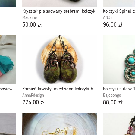
Kryształ platerowany srebrem, kolczyki
Kolczyki Spinel 
Madame
ANQE
50,00 zł
96,00 zł
Kwiatowe kolczyki morelowe łososiowe kwiaty
Kamień krwisty, miedziane kolczyki heliotrop.
Kolczyki sutasz 
AnnaPdesign
Bajobongo
274,00 zł
88,00 zł