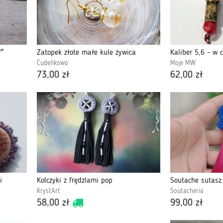
f"
Zatopek złote małe kule żywica
Kaliber 5,6 - w c
Cudeńkowo
Moje MW
73,00 zł
62,00 zł
i
Kolczyki z frędzlami pop
KrystArt
Soutacheria
58,00 zł
99,00 zł