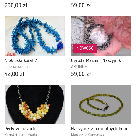
290,00 zł
59,00 zł
NOWOŚĆ
Niebieski koral 2
Ogrody Marzeń. Naszyjnik.
galeria kamelot
ARTIMUM
42,00 zł
59,00 zł
Perły w brązach
Naszyjnik z naturalnych Peridotów
KamArt Handmade
Magiczny Kamyczek