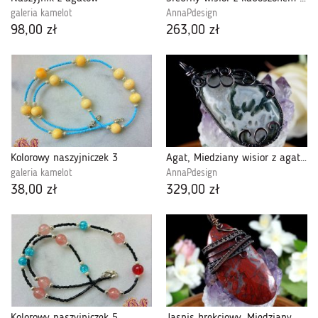
galeria kamelot
AnnaPdesign
98,00 zł
263,00 zł
Kolorowy naszyjniczek 3
Agat, Miedziany wisior z agatem mszystym
galeria kamelot
AnnaPdesign
38,00 zł
329,00 zł