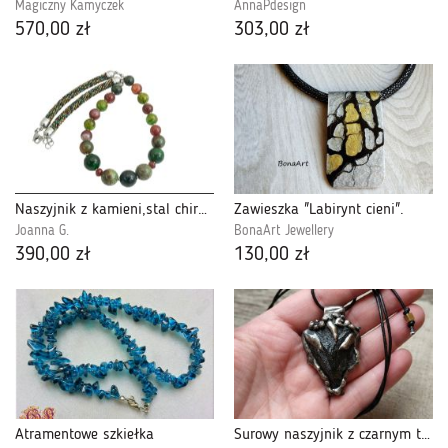
Magiczny Kamyczek
AnnaPdesign
570,00 zł
303,00 zł
Naszyjnik z kamieni,stal chirurg., szkło Toho
Zawieszka "Labirynt cieni".
Joanna G.
BonaArt Jewellery
390,00 zł
130,00 zł
Atramentowe szkiełka
Surowy naszyjnik z czarnym turmalinem