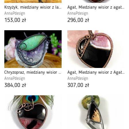
Krzyżyk, miedziany wisior z larvikitem
Agat, Miedziany wisior z agatem serce red
AnnaPdesign
AnnaPdesign
153,00 zł
296,00 zł
Chryzopraz, miedziany wisior z chryzoprazem
Agat, Miedziany wisior z Agatem różowym serce
AnnaPdesign
AnnaPdesign
384,00 zł
307,00 zł