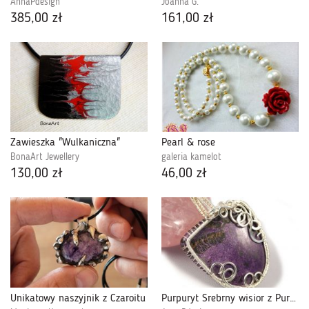
AnnaPdesign
Joanna G.
385,00 zł
161,00 zł
Zawieszka "Wulkaniczna"
Pearl & rose
BonaArt Jewellery
galeria kamelot
130,00 zł
46,00 zł
Unikatowy naszyjnik z Czaroitu
Purpuryt Srebrny wisior z Purpurytem.