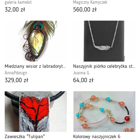
galeria kamelot
Magiczny Kamyczek
32,00 zł
560,00 zł
Miedziany wisior z labradorytem orange
Naszyjnik piórko celebrytka stal chir. 45cm
AnnaPdesign
Joanna G.
329,00 zł
64,00 zł
Zawieszka "Tulipan"
Kolorowy naszyjniczek 6