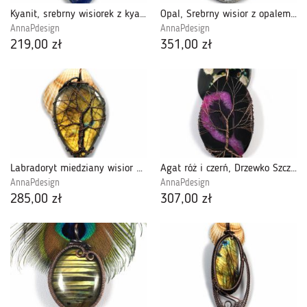
Kyanit, srebrny wisiorek z kyanitem blue
Opal, Srebrny wisior z opalem niebieskim
AnnaPdesign
AnnaPdesign
219,00 zł
351,00 zł
Labradoryt miedziany wisior drzewko szczęścia
Agat róż i czerń, Drzewko Szczęścia wisior
AnnaPdesign
AnnaPdesign
285,00 zł
307,00 zł