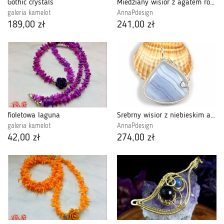
Gothic crystals
Miedziany wisior z agatem różowo czarny
galeria kamelot
AnnaPdesign
189,00 zł
241,00 zł
fioletowa laguna
Srebrny wisior z niebieskim agatem pasiastym
galeria kamelot
AnnaPdesign
42,00 zł
274,00 zł