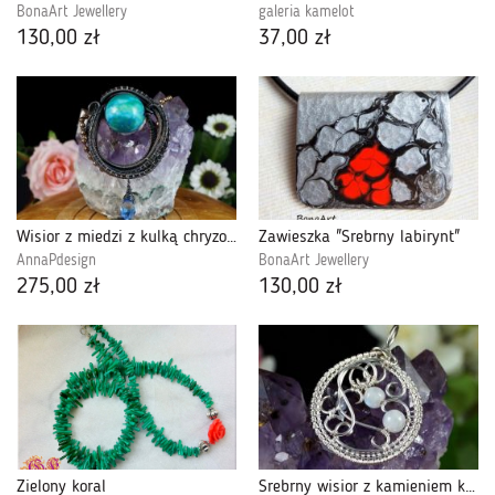
BonaArt Jewellery
galeria kamelot
130,00 zł
37,00 zł
Wisior z miedzi z kulką chryzokoli
Zawieszka "Srebrny labirynt"
AnnaPdesign
BonaArt Jewellery
275,00 zł
130,00 zł
Zielony koral
Srebrny wisior z kamieniem księżycowym