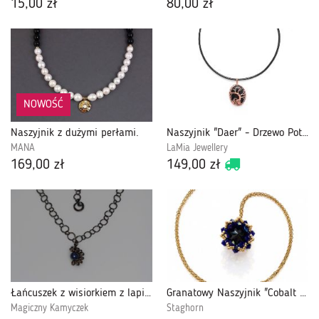
15,00 zł
80,00 zł
NOWOŚĆ
Naszyjnik z dużymi perłami.
Naszyjnik "Daer" - Drzewo Potężnej Ochrony
MANA
LaMia Jewellery
169,00 zł
149,00 zł
Łańcuszek z wisiorkiem z lapis lazuli miedź
Granatowy Naszyjnik "Cobalt Maxima"
Magiczny Kamyczek
Staghorn