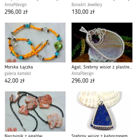
AnnaPdesign
BonaArt Jewellery
296,00 zł
130,00 zł
Morska Łączka
Agat, Srebrny wisior z plastrem Agatu indiana
galeria kamelot
AnnaPdesign
42,00 zł
296,00 zł
Naszyjnik z agatów
Srebrny wisior z kaboszonem lapisem