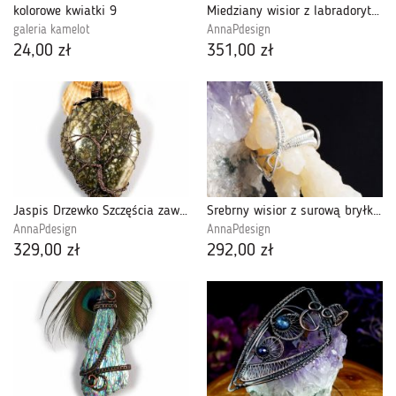
kolorowe kwiatki 9
Miedziany wisior z labradorytem niebieski
galeria kamelot
AnnaPdesign
24,00 zł
351,00 zł
Jaspis Drzewko Szczęścia zawieszka z jaspisem
Srebrny wisior z surową bryłką kalcytu
AnnaPdesign
AnnaPdesign
329,00 zł
292,00 zł