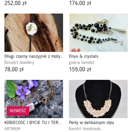
252,00 zł
174,00 zł
Długi czarny naszyjnik z motywem kwiatowym
Onyx & crystals
BonaArt Jewellery
galeria kamelot
78,00 zł
159,00 zł
NOWOŚĆ
KOBIECOŚĆ I BYCIE TU I TERAZ. naszyjnik z perłą
Perły w delikatnym różu
ARTIMUM
KamArt Handmade