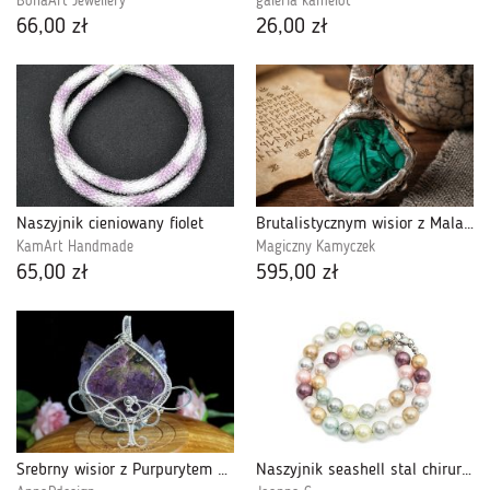
BonaArt Jewellery
galeria kamelot
66,00 zł
26,00 zł
Naszyjnik cieniowany fiolet
Brutalistycznym wisior z Malachitem
KamArt Handmade
Magiczny Kamyczek
65,00 zł
595,00 zł
Srebrny wisior z Purpurytem hand made
Naszyjnik seashell stal chirurgiczna 44 cm