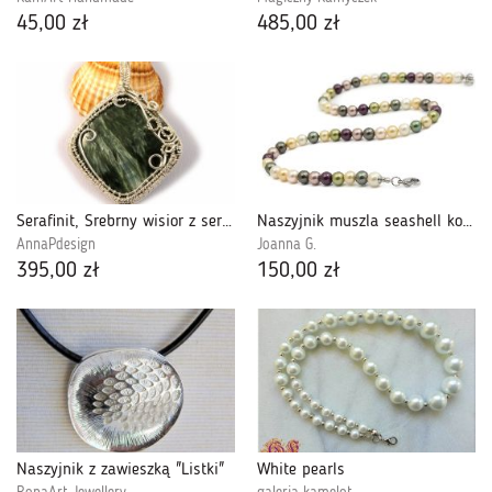
45,00 zł
485,00 zł
Serafinit, Srebrny wisior z serafinitem
Naszyjnik muszla seashell kolorowy 53 cm
AnnaPdesign
Joanna G.
395,00 zł
150,00 zł
Naszyjnik z zawieszką "Listki"
White pearls