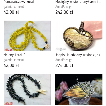
Pomarańczowy koral
Mosiężny wisior z onyksem i kyanitem
galeria kamelot
AnnaPdesign
42,00 zł
242,00 zł
zielony koral 2
Jaspis, Miedziany wisior z jaspisem serduszko
galeria kamelot
AnnaPdesign
42,00 zł
274,00 zł