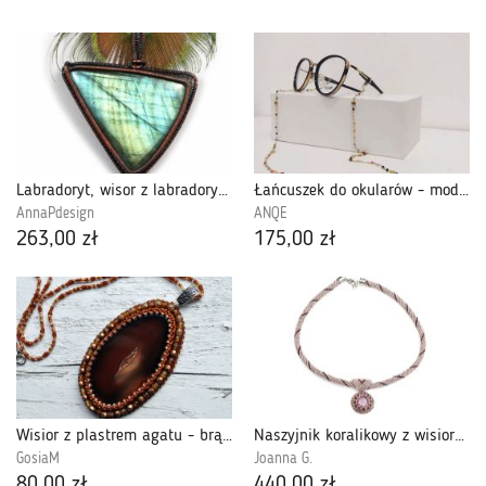
Labradoryt, wisor z labradorytem miedziany
Łańcuszek do okularów - model 1
AnnaPdesign
ANQE
263,00 zł
175,00 zł
Wisior z plastrem agatu - brązowy
Naszyjnik koralikowy z wisiorem z cyrkonii
GosiaM
Joanna G.
80,00 zł
440,00 zł