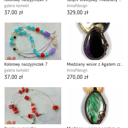
Kolorowy naszyjniczek 5
Jaspis brekcjowy, Miedziany wisior z jaspisem
galeria kamelot
AnnaPdesign
37,00 zł
329,00 zł
Kolorowy naszyjniczek 7
Miedziany wisior z Agatem czarno fioletowym.
galeria kamelot
AnnaPdesign
37,00 zł
270,00 zł