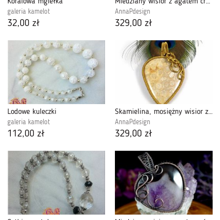
Koralowa mgiełka
Miedziany wisior z agatem crazy lace zielony
galeria kamelot
AnnaPdesign
32,00 zł
329,00 zł
Lodowe kuleczki
Skamielina, mosiężny wisior z koralem
galeria kamelot
AnnaPdesign
112,00 zł
329,00 zł