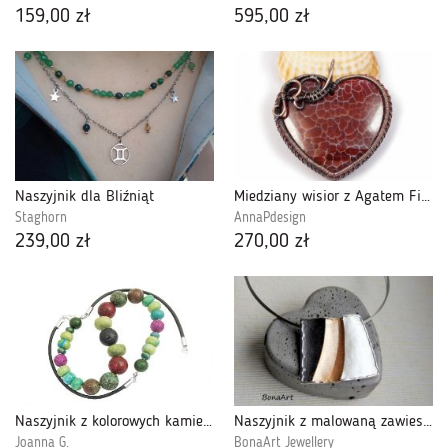
159,00 zł
595,00 zł
Naszyjnik dla Bliźniąt
Miedziany wisior z Agatem Fire Ognistym serce
Staghorn
AnnaPdesign
239,00 zł
270,00 zł
Naszyjnik z kolorowych kamieni srebro 925
Naszyjnik z malowaną zawieszką "3 kolory"
Joanna G.
BonaArt Jewellery