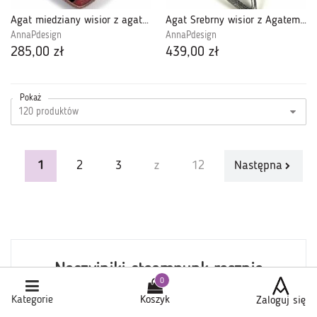
Agat miedziany wisior z agatem czerwonym
Agat Srebrny wisior z Agatem bambusowym
AnnaPdesign
AnnaPdesign
285,00 zł
439,00 zł
Pokaż
1
2
3
z
12
Następna
Naszyjniki steampunk ręcznie
robione
Kategorie
Koszyk
Zaloguj się
Styl steampunk to mocny i metaliczny wyraz. Dekoracje