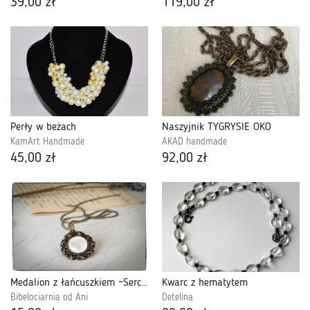
39,00 zł
119,00 zł
Perły w beżach
Naszyjnik TYGRYSIE OKO
KamArt Handmade
AKAD handmade
45,00 zł
92,00 zł
Medalion z łańcuszkiem ~Serce~
Kwarc z hematytem
Bibelociarnia od Ani
Detelina