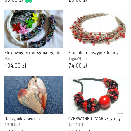
65,00 zł
26,00 zł
Efektowny, kolorowy naszyjnik. Obroża
Z koralem naszyjnik lniany
Madame
JagnaStudio
104,00 zł
74,00 zł
Naszyjnik z sercem.
CZERWONE I CZARNE gruby naszyjnik
ARTIMUM
JUBIARTE