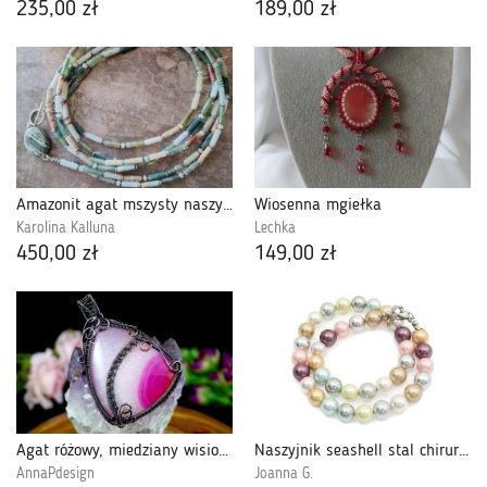
235,00 zł
189,00 zł
Amazonit agat mszysty naszyjnik długi
Wiosenna mgiełka
Karolina Kalluna
Lechka
450,00 zł
149,00 zł
Agat różowy, miedziany wisior z agatem
Naszyjnik seashell stal chirurgiczna 48 cm
AnnaPdesign
Joanna G.