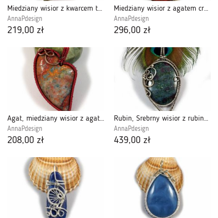
Miedziany wisior z kwarcem tytanowym tęczowy
Miedziany wisior z agatem crazy lace czerwony
AnnaPdesign
AnnaPdesign
219,00 zł
296,00 zł
Agat, miedziany wisior z agatem czerwonym
Rubin, Srebrny wisior z rubinem w kyanicie
AnnaPdesign
AnnaPdesign
208,00 zł
439,00 zł