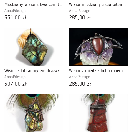
Miedziany wisior z kwarcem tytanowym
Wisior miedziany z czaroitem i kyanitem.
AnnaPdesign
AnnaPdesign
351,00 zł
285,00 zł
Wisior z labradorytem drzewko szczęścia,
Wisior z miedz z heliotropem unisex czerwień
AnnaPdesign
AnnaPdesign
307,00 zł
285,00 zł