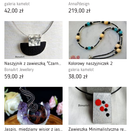
galeria kamelot
AnnaPdesign
42,00 zł
219,00 zł
Naszyjnik z zawieszką "Czarna półkula"
Kolorowy naszyjniczek 2
BonaArt Jewellery
galeria kamelot
59,00 zł
38,00 zł
Jaspis, miedziany wisior z jaspisem brązowym
Zawieszka Minimalistyczna ręcznie malowana