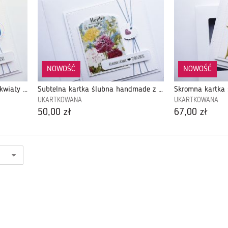
NOWOŚĆ
NOWOŚĆ
Kartka na urodziny niebieskie kwiaty z liczbą
Subtelna kartka ślubna handmade z kwiatami
UKARTKOWANA
UKARTKOWANA
50,00 zł
67,00 zł