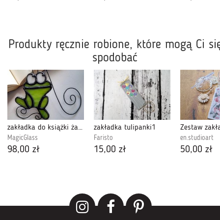
Produkty ręcznie robione, które mogą Ci si
spodobać
zakładka do książki żabka sałata , witraż
zakładka tulipanki1
MagicGlass
Faristo
en.studioart
98,00 zł
15,00 zł
50,00 zł