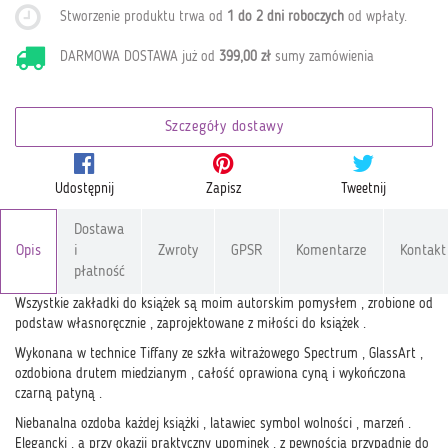
Stworzenie produktu trwa od
1 do 2 dni roboczych
od wpłaty
.
DARMOWA DOSTAWA już od
399,00 zł
sumy zamówienia
Szczegóły dostawy
Udostępnij
Zapisz
Tweetnij
Dostawa
Opis
i
Zwroty
GPSR
Komentarze
Kontakt
płatność
Wszystkie zakładki do książek są moim autorskim pomysłem , zrobione od
podstaw własnoręcznie , zaprojektowane z miłości do książek .
Wykonana w technice Tiffany ze szkła witrażowego Spectrum , GlassArt ,
ozdobiona drutem miedzianym , całość oprawiona cyną i wykończona
czarną patyną .
Niebanalna ozdoba każdej książki , latawiec symbol wolności , marzeń .
Elegancki , a przy okazji praktyczny upominek , z pewnością przypadnie do