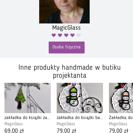
MagicGlass
Osoba fizyczna
Inne produkty handmade w butiku
projektanta
zakładka do książki zapach lasu limonka , witraż
zakładka do książki bałwanek limonka , witraż
MagicGlass
MagicGlass
MagicGlass
69,00 zł
79,00 zł
79,00 zł