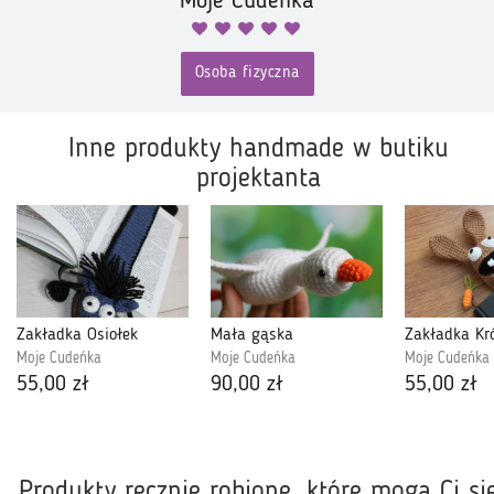
Moje Cudeńka
Osoba fizyczna
Inne produkty handmade w butiku
projektanta
Zakładka Osiołek
Mała gąska
Zakładka Kró
Moje Cudeńka
Moje Cudeńka
Moje Cudeńka
55,00 zł
90,00 zł
55,00 zł
Produkty ręcznie robione, które mogą Ci si