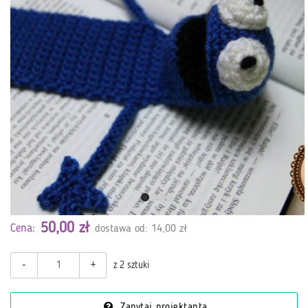
50,00 zł
Cena:
dostawa od: 14,00 zł
-
+
z 2 sztuki
Zapytaj projektanta