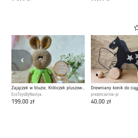
Mój kolega Benek - maskotka, przytulanka na szydełku
Zajączek w bluzie, Króliczek pluszowy, Przytulanka dla dziecka
EcoToysByNastya
prezenciarnia-jo
199,00 zł
40,00 zł