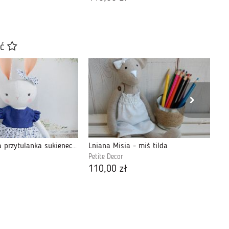
ać
Króliczek Sara przytulanka sukieneczka granat
Lniana Misia - miś tilda
Ma
Petite Decor
Mo
110,00 zł
64