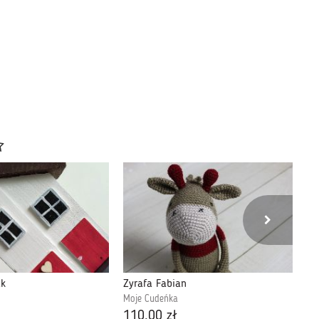
ak
Żyrafa Fabian
Ma
Moje Cudeńka
Mo
110,00 zł
64