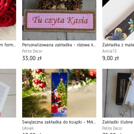
Zakładka do książki o większym formacie - Mały Książę
Personalizowana zakładka - różowa kratka
Zakładka z mate
Petite Decor
AnnJa13
33,00 zł
9,00 zł
Świąteczna zakładka do książki - Mikołaj
UAnieli
Petite Decor