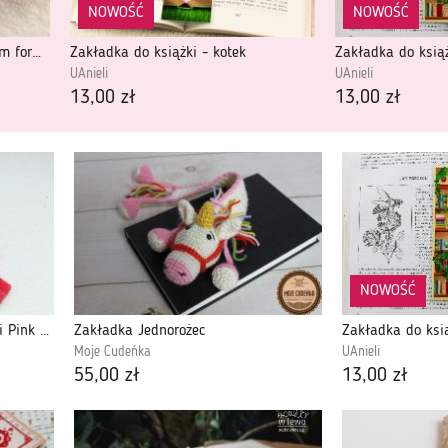
NOWOŚĆ
NOWOŚĆ
Zakładka do książki o większym formacie - Mały Książę
Zakładka do książki - kotek
UAnieli
UAnieli
13,00 zł
13,00 zł
NOWOŚĆ
Sutaszowa zakładka do książki Pink Tassel
Zakładka Jednorożec
Moje Cudeńka
UAnieli
55,00 zł
13,00 zł