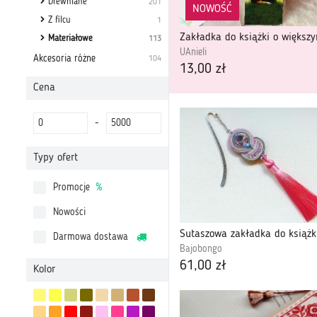
Drewniane
201
NOWOŚĆ
Z filcu
1
Materiałowe
113
UAnieli
Akcesoria różne
104
13,00 zł
Cena
-
Typy ofert
Promocje
%
Nowości
Darmowa dostawa
Bajobongo
61,00 zł
Kolor