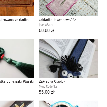
alizowana zakładka
zakładka lawendowa/róż
joasia&art
60,00 zł
dka do książki Ptaszki
Zakładka Osiołek
Moje Cudeńka
55,00 zł