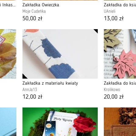
Sutaszowa zakładka do książki Inkaskie Słońce
Zakładka Owieczka
Zakładka do ksią
Moje Cudeńka
UAnieli
50,00 zł
13,00 zł
Zakładka z materiału kwiaty
Zakładka do ksią
AnnJa13
Krolikowo
12,00 zł
20,00 zł