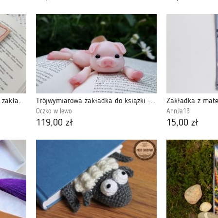
Ręcznie haftowana świąteczna zakładka do książki - Magia Świąt
Trójwymiarowa zakładka do książki - Świnka
Zakładka z mate
Oczko w lewo
AnnJa13
119,00 zł
15,00 zł