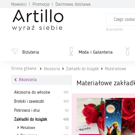
Nowości
Promocje
Darmowa dostawa
Bransoletki
Biżuteria
Moda i Galanteria
Strona główna
Akcesoria
Zakładki do książek
Materiałowe
Akcesoria
Materiałowe zakład
Akcesoria do włosów
187
Breloki i zawieszki
303
Pokrowce i etui
62
Zakładki do książek
435
Metalowe
32