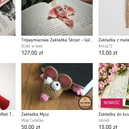
Trójwymiarowa Zakładka Skrzat - Golasek
Zakładka z mate
Oczko w lewo
AnnJa13
127,00 zł
13,00 zł
NOWOŚĆ
Sutaszowa zakładka do książkiRed Tassel
Zakładka Mysz
Zakładka do ksią
Moje Cudeńka
UAnieli
50,00 zł
13,00 zł