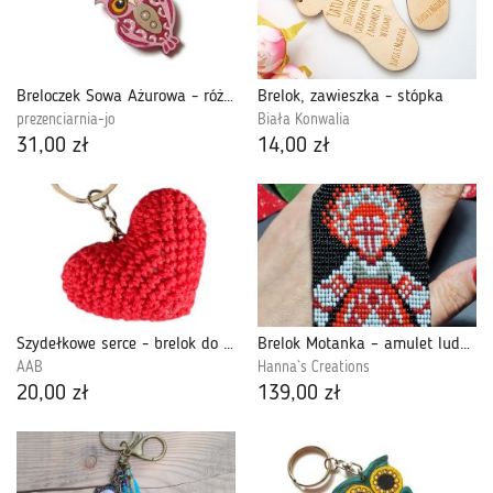
Breloczek Sowa Ażurowa - różowa
Brelok, zawieszka - stópka
prezenciarnia-jo
Biała Konwalia
31,00 zł
14,00 zł
Szydełkowe serce - brelok do kluczy czerwonee (425735)
Brelok Motanka – amulet ludowy etno breloczek zawieszka do kluczy torebki
AAB
Hanna`s Creations
20,00 zł
139,00 zł