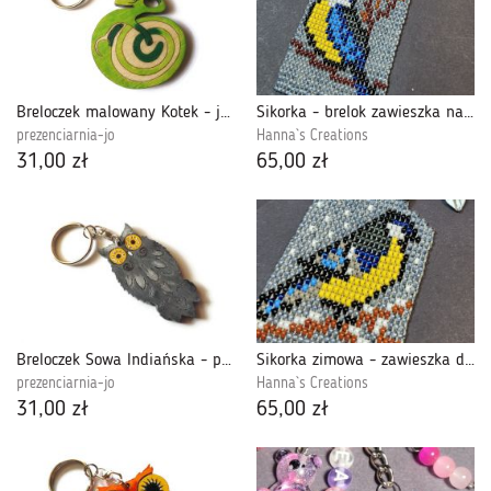
Breloczek malowany Kotek - jaskrawozielony +
Sikorka - brelok zawieszka na klucze, torebkę, plecak tkany z koralików
prezenciarnia-jo
Hanna`s Creations
31,00 zł
65,00 zł
Breloczek Sowa Indiańska - popielata
Sikorka zimowa - zawieszka do kluczy torebki plecaka tkany z koralików
prezenciarnia-jo
Hanna`s Creations
31,00 zł
65,00 zł