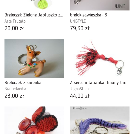
Breloczek Zielone Jabłuszko z torebeczką
brelok-zawieszka- 3
Arte Frutato
UNISTYLE
20,00 zł
79,30 zł
Breloczek z sarenką
Z sercem tatianka, lniany brelok
Biżuterlandia
JagnaStudio
23,00 zł
44,00 zł