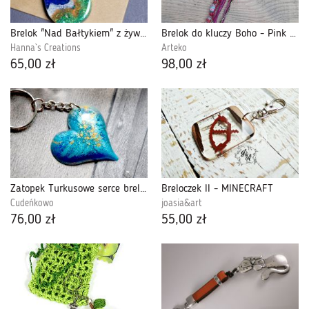
Brelok "Nad Bałtykiem" z żywicy do kluczy torebki plecaka
Brelok do kluczy Boho - Pink Bird Charm
Hanna`s Creations
Arteko
65,00 zł
98,00 zł
Zatopek Turkusowe serce brelok
Breloczek II - MINECRAFT
Cudeńkowo
joasia&art
76,00 zł
55,00 zł