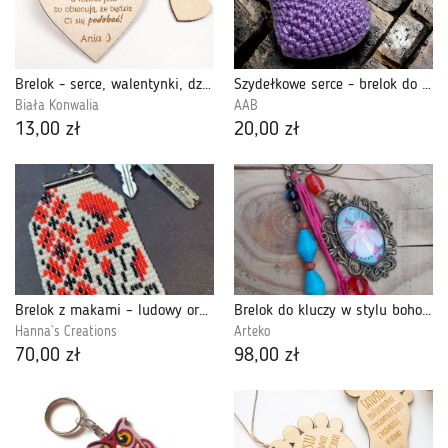
Brelok - serce, walentynki, dzień kobiet
Szydełkowe serce - brelok do kluczy (424818)
Biała Konwalia
AAB
13,00 zł
20,00 zł
Brelok z makami – ludowy ornament breloczek zawieszka do kluczy torebki
Brelok do kluczy w stylu boho z kaboszonem - Floral Bloom
Hanna`s Creations
Arteko
70,00 zł
98,00 zł