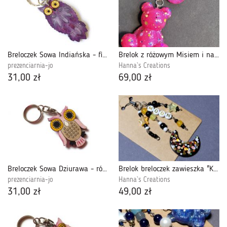
Breloczek Sowa Indiańska - fioletowa
Brelok z różowym Misiem i napisem z żywicy do kluczy, torebki, plecaka
prezenciarnia-jo
Hanna`s Creations
31,00 zł
69,00 zł
Breloczek Sowa Dziurawa - różowa
Brelok breloczek zawieszka "Księżyc" czarno-złoty z żywicy do telefonu / torebki / plecaka
prezenciarnia-jo
Hanna`s Creations
31,00 zł
49,00 zł