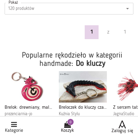
Pokaż
1
z
1
Popularne rękodzieło w kategorii
handmade:
Do kluczy
Brelok: drewniany, malowany Kotek -różowy +
Breloczek do kluczy czarny smok prezent mikołajki
prezenciarnia-jo
Kuźnia Stylu
JagnaStudio
31,00 zł
15,00 zł
44,00 zł
Kategorie
Koszyk
Zaloguj się