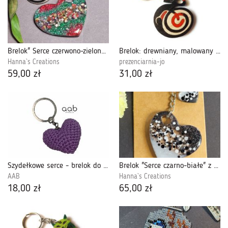
Brelok" Serce czerwono-zielone" z żywicy
Brelok: drewniany, malowany Kotek - czarny +
Hanna`s Creations
prezenciarnia-jo
59,00 zł
31,00 zł
Szydełkowe serce - brelok do kluczy wrzosowe (421623)
Brelok "Serce czarno-białe" z żywicy
AAB
Hanna`s Creations
18,00 zł
65,00 zł