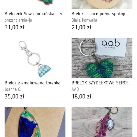
Breloczek Sowa Indiańska - zieleń morska
Brelok - serce pełne spokoju
prezenciarnia-jo
Biała Konwalia
31,00 zł
21,00 zł
Brelok z emaliowaną torebką
BRELOK SZYDEŁKOWE SERCE zielony melanż
Joanna G.
AAB
35,00 zł
18,00 zł