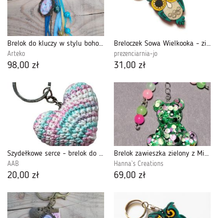
Brelok do kluczy w stylu boho z kaboszonem - Meadow Breeze
Breloczek Sowa Wielkooka - zieleń morska
Arteko
prezenciarnia-jo
98,00 zł
31,00 zł
Szydełkowe serce - brelok do kluczy (425555)
Brelok zawieszka zielony z Misiem i sercem z żywicy do kluczy, torebki, plecaka
AAB
Hanna`s Creations
20,00 zł
69,00 zł