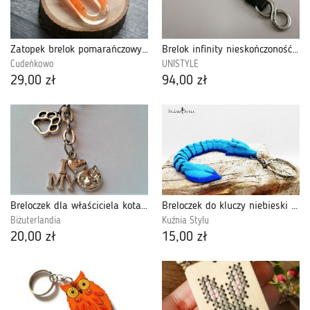
Zatopek brelok pomarańczowy owalny 2 sztuki
Brelok infinity nieskończoność super prezent
Cudeńkowo
UNISTYLE
29,00 zł
94,00 zł
Breloczek dla właściciela kota :)
Breloczek do kluczy niebieski smok
Biżuterlandia
Kuźnia Stylu
20,00 zł
15,00 zł