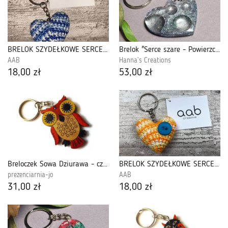
BRELOK SZYDEŁKOWE SERCE niebieski melanż
Brelok "Serce szare - Powierzchnia Księżyca" z żywicy do kluczy torebki plecaka
AAB
Hanna`s Creations
18,00 zł
53,00 zł
Breloczek Sowa Dziurawa - czerwona
BRELOK SZYDEŁKOWE SERCE żółty melanż
prezenciarnia-jo
AAB
31,00 zł
18,00 zł