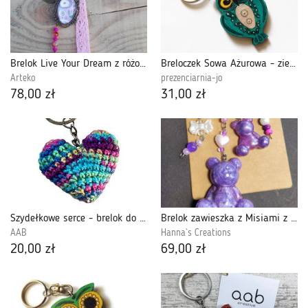
Brelok Live Your Dream z różową koronką i charmsami
Breloczek Sowa Ażurowa - zieleń morska
Arteko
prezenciarnia-jo
78,00 zł
31,00 zł
Szydełkowe serce - brelok do kluczy (425557)
Brelok zawieszka z Misiami z żywicy do kluczy, torebki, plecaka
AAB
Hanna`s Creations
20,00 zł
69,00 zł