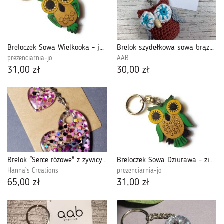
Breloczek Sowa Wielkooka - jasna zieleń
Brelok szydełkowa sowa brązowa
prezenciarnia-jo
AAB
31,00 zł
30,00 zł
Brelok "Serce różowe" z żywicy do kluczy torebki plecaka
Breloczek Sowa Dziurawa - zieleń jasna
Hanna`s Creations
prezenciarnia-jo
65,00 zł
31,00 zł