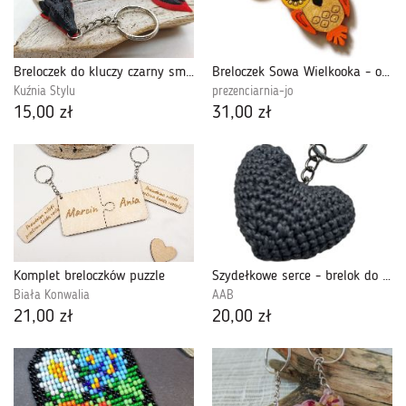
Breloczek do kluczy czarny smok prezent mikołajki
Breloczek Sowa Wielkooka - oranż wściekły
Kuźnia Stylu
prezenciarnia-jo
15,00 zł
31,00 zł
Komplet breloczków puzzle
Szydełkowe serce - brelok do kluczy grafitowy (425735)
Biała Konwalia
AAB
21,00 zł
20,00 zł