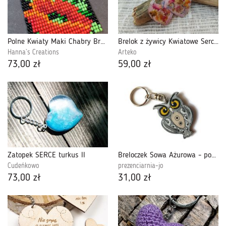
Polne Kwiaty Maki Chabry Brelok breloczek zawieszka do kluczy torebki
Brelok z żywicy Kwiatowe Serce Duo - brelok dla par
Hanna`s Creations
Arteko
73,00 zł
59,00 zł
Zatopek SERCE turkus II
Breloczek Sowa Ażurowa - popielata
Cudeńkowo
prezenciarnia-jo
73,00 zł
31,00 zł