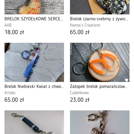
BRELOK SZYDEŁKOWE SERCE żółty melanż II
Brelok czarno-srebrny z żywicy do kluczy torebki plecaka
AAB
Hanna`s Creations
18,00 zł
65,00 zł
Brelok Niebieski Kwiat z chwostem i koralikami
Zatopek brelok pomarańczowa łezka
Arteko
Cudeńkowo
65,00 zł
23,00 zł