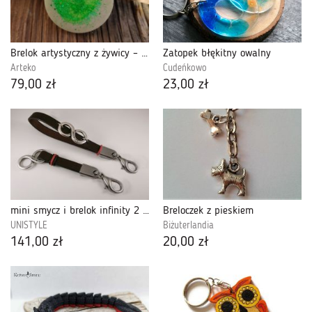
Brelok artystyczny z żywicy – zielona energia
Zatopek błękitny owalny
Arteko
Cudeńkowo
79,00 zł
23,00 zł
mini smycz i brelok infinity 2 szt
Breloczek z pieskiem
UNISTYLE
Biżuterlandia
141,00 zł
20,00 zł