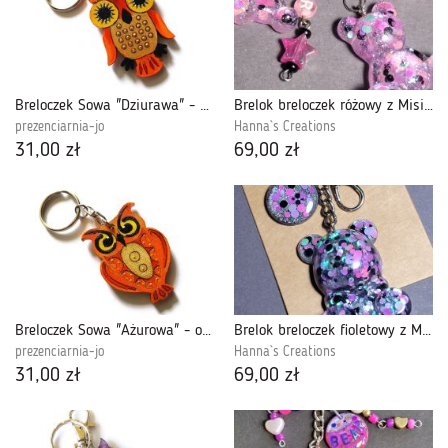
Breloczek Sowa "Dziurawa" - oranż wściekły
Brelok breloczek różowy z Misiem z żywicy do kluczy, torebki, plecaka
prezenciarnia-jo
Hanna`s Creations
31,00 zł
69,00 zł
Breloczek Sowa "Ażurowa" - oranż wściekły
Brelok breloczek fioletowy z Misiem i kołkem z żywicy do kluczy, torebki, plecaka
prezenciarnia-jo
Hanna`s Creations
31,00 zł
69,00 zł