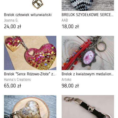
Brelok człowiek witurwiański
BRELOK SZYDEŁKOWE SERCE czarny melanż I
Joanna G.
AAB
24,00 zł
18,00 zł
Brelok "Serce Różowo-Złote" z żywicy
Brelok z kwiatowym medalionem Rose Charm
Hanna`s Creations
Arteko
65,00 zł
98,00 zł