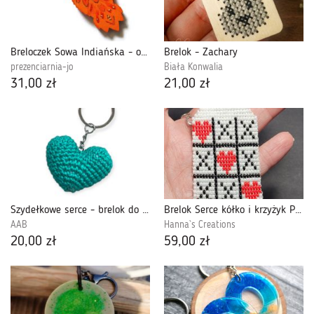
Breloczek Sowa Indiańska - oranż wściekły
Brelok - Zachary
prezenciarnia-jo
Biała Konwalia
31,00 zł
21,00 zł
Szydełkowe serce - brelok do kluczy seledynowe (425739)
Brelok Serce kółko i krzyżyk Prezent na Walentynki Handmade
AAB
Hanna`s Creations
20,00 zł
59,00 zł