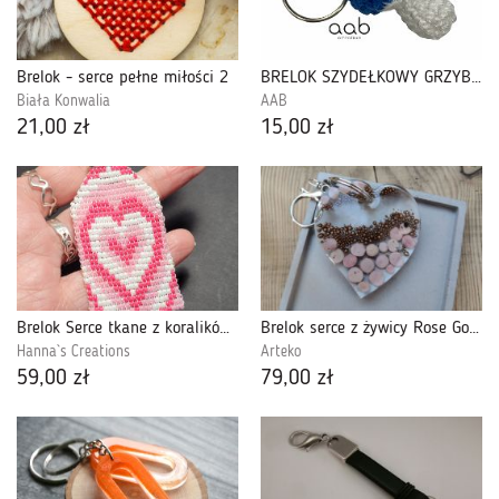
Brelok - serce pełne miłości 2
BRELOK SZYDEŁKOWY GRZYBEK chabrowy (421659)
Biała Konwalia
AAB
21,00 zł
15,00 zł
Brelok Serce tkane z koralików Prezent na Walentynki Handmade
Brelok serce z żywicy Rose Gold Dream
Hanna`s Creations
Arteko
59,00 zł
79,00 zł