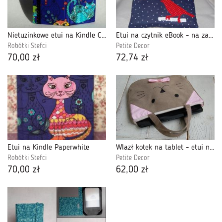
Nietuzinkowe etui na Kindle Classic 4
Etui na czytnik eBook - na zamówienie
Robótki Stefci
Petite Decor
70,00 zł
72,74 zł
Etui na Kindle Paperwhite
Wlazł kotek na tablet - etui na tablet / torebka.
Robótki Stefci
Petite Decor
70,00 zł
62,00 zł