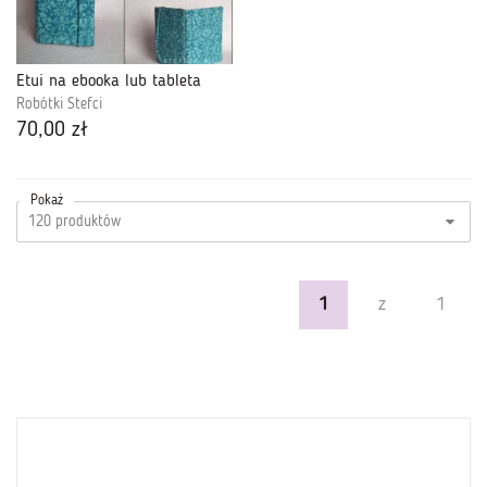
Etui na ebooka lub tableta
Robótki Stefci
70,00 zł
Pokaż
1
z
1
y