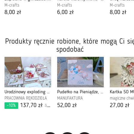
M-crafts
M-crafts
M-crafts
8,00 zł
6,00 zł
8,00 zł
Produkty ręcznie robione, które mogą Ci si
spodobać
Urodzinowy exploding box 543
Pudełko na Pieniądze, Roczek dla chłopca-PPRCH05
PRACOWNIA RĘKODZIEŁA
MANUFAKTURA
magiczne chwi
137,70 zł
52,00 zł
27,00 zł
-10%
153,00 zł