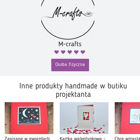
M-crafts
Osoba fizyczna
Inne produkty handmade w butiku
projektanta
Zapisane w gwiazdach...
Kartka walentynkowa -1-