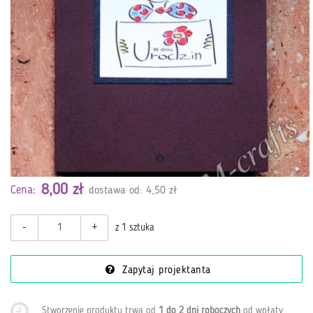
8,00 zł
Cena:
dostawa od: 4,50 zł
-
+
z 1 sztuka
Zapytaj projektanta
Stworzenie produktu trwa od
1 do 2 dni roboczych
od wpłaty
.