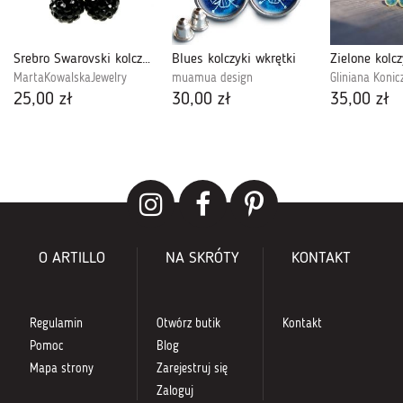
Srebro Swarovski kolczyki
Blues kolczyki wkrętki
MartaKowalskaJewelry
muamua design
Gliniana Konic
25,00 zł
30,00 zł
35,00 zł
O ARTILLO
NA SKRÓTY
KONTAKT
Regulamin
Otwórz butik
Kontakt
Pomoc
Blog
Mapa strony
Zarejestruj się
Zaloguj