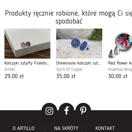
Produkty ręcznie robione, które mogą Ci si
spodobać
Kolczyki sztyfty Fioletowa Mgławica
Drewniane kolczyki sztyfty z druzami boho #28
Arteko
Spirit Of Copper
muamua desi
29,00 zł
35,00 zł
30,00 zł
O ARTILLO
NA SKRÓTY
KONTAKT