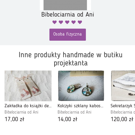
Bibelociarnia od Ani
Osoba fizyczna
Inne produkty handmade w butiku
projektanta
Zakładka do książki decoupage ~Zima w lesie II~
Kolczyki szklany kaboszon~Wieża Eiffla~ Paryż
Bibelociarnia od Ani
Bibelociarnia od Ani
Bibelociarnia 
17,00 zł
14,00 zł
120,00 zł